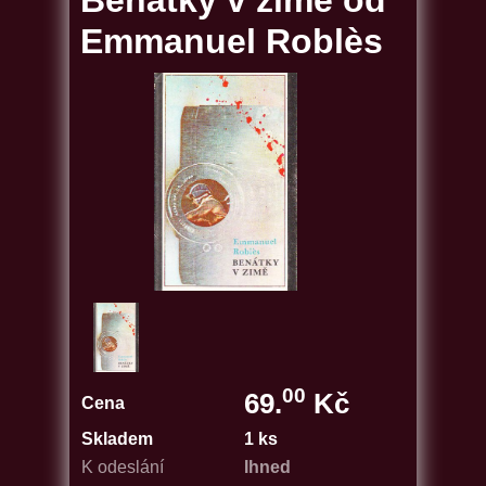
Benátky v zimě od
Emmanuel Roblès
00
69.
Kč
Cena
Skladem
1 ks
K odeslání
Ihned