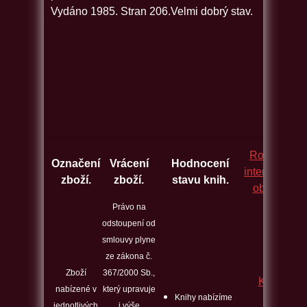
Vydáno 1985. Stran 206.Velmi dobrý stav.
Rozcestník
Označení
Vrácení
Hodnocení
internetovýc
zboží.
zboží.
stavu knih.
obchodů.
Právo na
odstoupení od
smlouvy plyne
ze zákona č.
Zboží
367/2000 Sb.,
Kontakt
nabízené v
který upravuje
Knihy nabízíme
jednotlivých
i výše