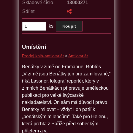
Skladové číslo
13000271
Sdílet
ks
Umístění
Prodej knih-antikvariát
>
Antikvariát
Benátky v zimě od Emmanuel Roblès.
„V zimě jsou Benátky jen pro zamilované,“
říká Lassner, fotograf reportér, který v
zimních Benátkách připravuje uměleckou
publikaci pro velké švýcarské
nakladatelství. On sám má důvod i právo
Benátky milovat – vždyť i on patří k
„benátským milencům“. Také pro Helenu,
která prchla z Paříže před sobeckým
přítelem a v...