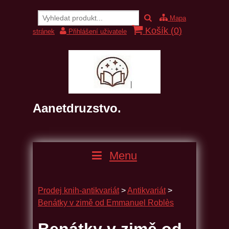
Mapa
Košík (
0
)
stránek
Přihlášení uživatele
Aanetdruzstvo.
Menu
Prodej knih-antikvariát
>
Antikvariát
>
Benátky v zimě od Emmanuel Roblès