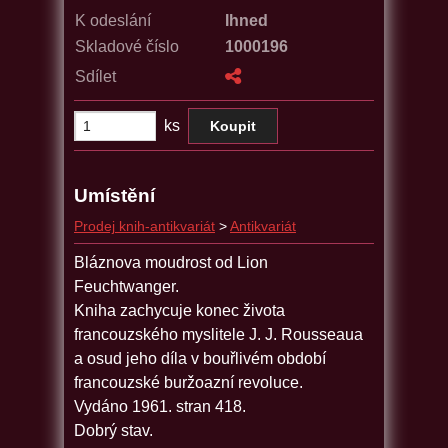
K odeslání
Ihned
Skladové číslo
1000196
Sdílet
ks
Umístění
Prodej knih-antikvariát
>
Antikvariát
Bláznova moudrost od Lion
Feuchtwanger.
Kniha zachycuje konec života
francouzského myslitele J. J. Rousseaua
a osud jeho díla v bouřlivém období
francouzské buržoazní revoluce.
Vydáno 1961. stran 418.
Dobrý stav.