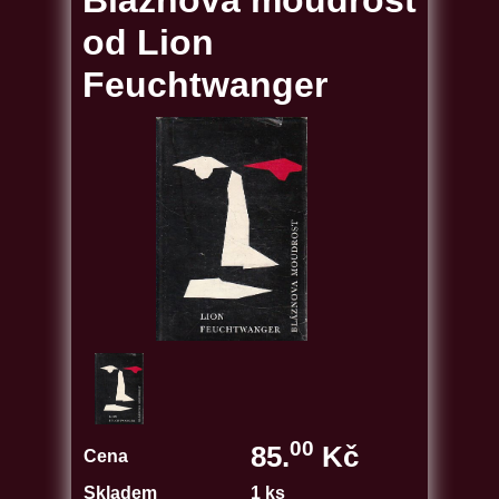
Bláznova moudrost
od Lion
Feuchtwanger
00
85.
Kč
Cena
Skladem
1 ks