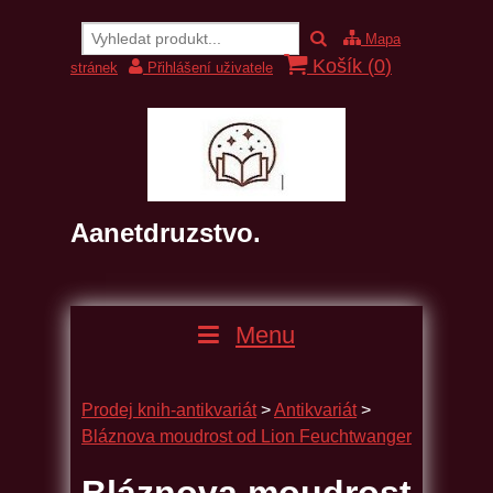
Mapa
Košík (
0
)
stránek
Přihlášení uživatele
Aanetdruzstvo.
Menu
Prodej knih-antikvariát
>
Antikvariát
>
Bláznova moudrost od Lion Feuchtwanger