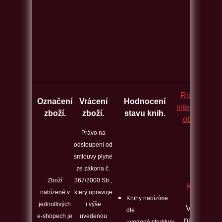
Rozcestník
Označení
Vrácení
Hodnocení
internetovýc
zboží.
zboží.
stavu knih.
obchodů.
Právo na
odstoupení od
smlouvy plyne
ze zákona č.
Zboží
367/2000 Sb.,
Kontakt
nabízené v
který upravuje
Knihy nabízíme
jednotlivých
i výše
Veškeré
dle
e-shopech je
uvedenou
nabízené