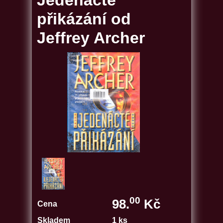
Jedenácté
přikázání od
Jeffrey Archer
00
98.
Kč
Cena
Skladem
1 ks