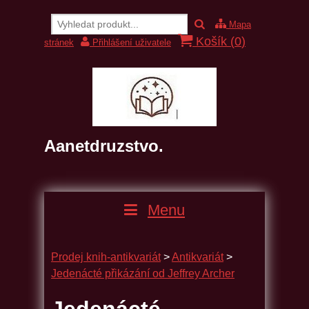
Mapa
Košík (
0
)
stránek
Přihlášení uživatele
Aanetdruzstvo.
Menu
Prodej knih-antikvariát
>
Antikvariát
>
Jedenácté přikázání od Jeffrey Archer