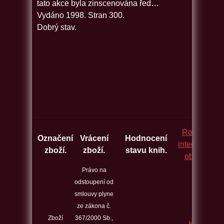
tato akce byla zinscenována řed…
Vydáno 1998. Stran 300.
Dobrý stav.
Rozcestník
Označení
Vrácení
Hodnocení
internetovýc
zboží.
zboží.
stavu knih.
obchodů.
Právo na
odstoupení od
smlouvy plyne
ze zákona č.
Zboží
367/2000 Sb.,