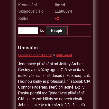
K odeslání
Ihned
Skladové číslo
11a00074
Sdílet
ks
Umístění
Prodej knih-antikvariát
>
Antikvariát
Jedenácté přikázání od Jeffrey Archer.
Čestný a odvážný agent CIA se ocitá v
ruské věznici, z níž dosud nikdo neuprchl.
Hrdinou knihy je profesionální zabiják CIA
Connor Fitgerald, který při jedné akci v
Rusku poruší tzv. "jedenácté přikázání"
CIA, které zní: Nikdy se nenech chytit.
Jeho situace je o to svízelnější, že celá