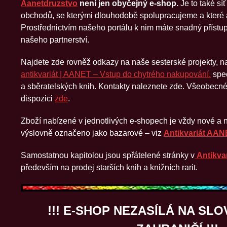
Aanetdruzstvo
není jen obyčejný e‑shop.
Je to také sí
obchodů, se kterými dlouhodobě spolupracujeme a které
Prostřednictvím našeho portálu k nim máte snadný přístu
našeho partnerství.
Najdete zde rovněž odkazy na naše sesterské projekty, na
antikvariát | AANET – Vstup do chytrého nakupování.
spec
a sběratelských knih. Kontakty naleznete zde. Všeobecn
dispozici
zde
.
Zboží nabízené v jednotlivých e‑shopech je vždy nové a 
výslovně označeno jako bazarové – viz
Antikvariát AA
Samostatnou kapitolou jsou spřátelené stránky v
Antikva
především na prodej starších knih a knižních rarit.
!!! E-SHOP NEZASÍLÁ NA SL