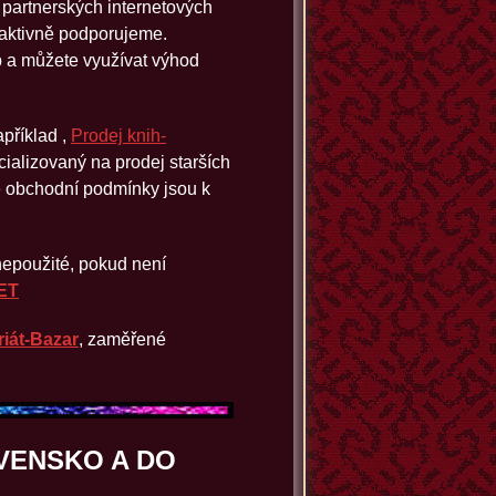
ť partnerských internetových
 aktivně podporujeme.
p a můžete využívat výhod
příklad ,
Prodej knih-
ializovaný na prodej starších
é obchodní podmínky jsou k
nepoužité, pokud není
NET
riát‑Bazar
, zaměřené
OVENSKO A DO