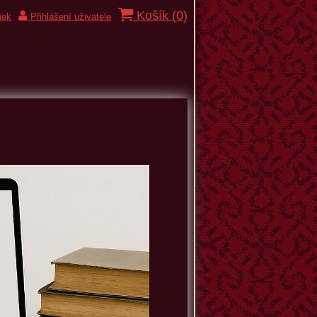
Košík (
0
)
nek
Přihlášení uživatele