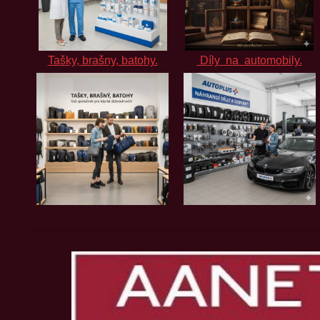
Tašky, brašny, batohy.
D
íly na automobily.