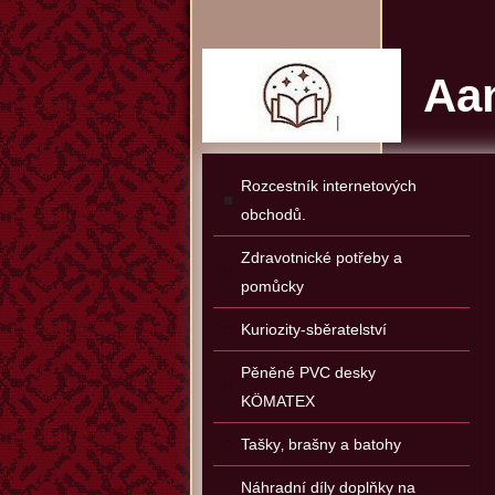
Aan
Rozcestník internetových
obchodů.
Zdravotnické potřeby a
pomůcky
Kuriozity-sběratelství
Pěněné PVC desky
KÖMATEX
Tašky‚ brašny a batohy
Náhradní díly doplňky na