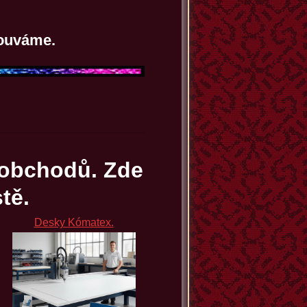
ouváme.
 obchodů.
Zde
tě.
Desky Kómatex.