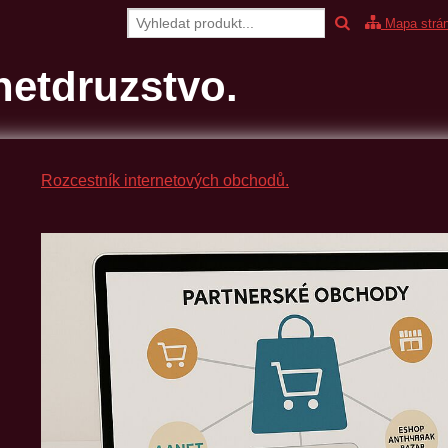
Mapa strá
etdruzstvo.
Rozcestník internetových obchodů.