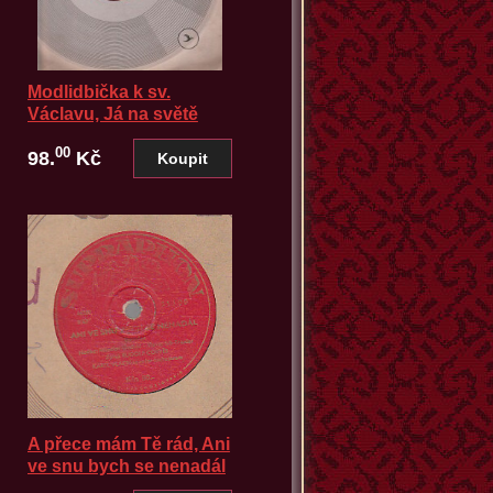
Modlidbička k sv.
Václavu, Já na světě
nejsem sám - Esta
00
98.
Kč
A přece mám Tě rád, Ani
ve snu bych se nenadál
- Esta