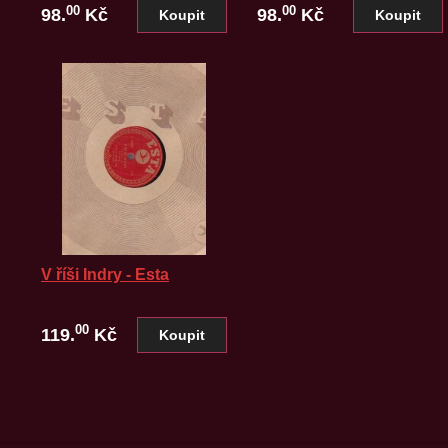
00
00
98.
Kč
98.
Kč
V říši Indry - Esta
00
119.
Kč