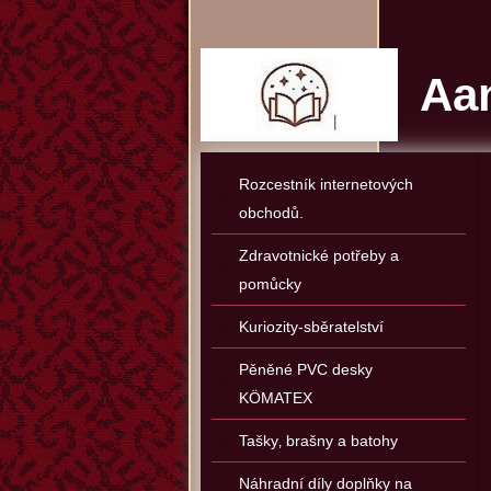
Aan
Rozcestník internetových
obchodů.
Zdravotnické potřeby a
pomůcky
Kuriozity-sběratelství
Pěněné PVC desky
KÖMATEX
Tašky‚ brašny a batohy
Náhradní díly doplňky na