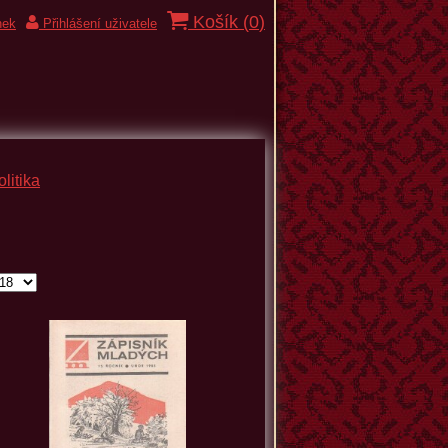
Košík (
0
)
nek
Přihlášení uživatele
litika