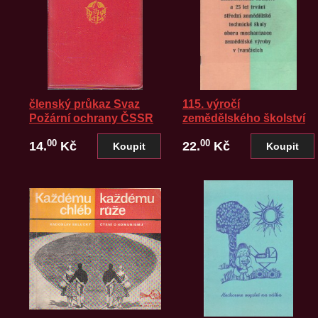
členský průkaz Svaz
115. výročí
Požární ochrany ČSSR
zemědělského školství
00
00
14.
Kč
22.
Kč