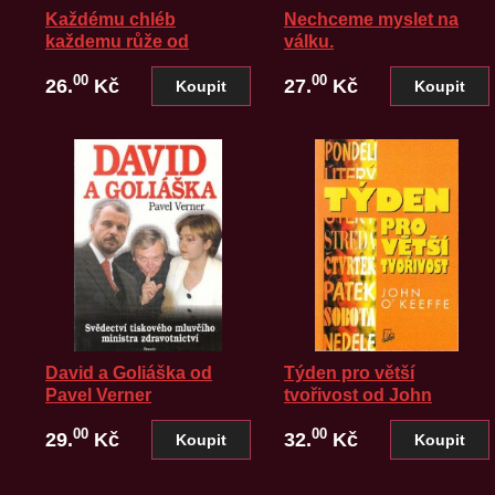
Každému chléb
Nechceme myslet na
každemu růže od
válku.
Radoslav Selucký.
00
00
26.
Kč
27.
Kč
David a Goliáška od
Týden pro větší
Pavel Verner
tvořivost od John
Keeffe
00
00
29.
Kč
32.
Kč