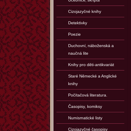
Učebnice‚ skripta
Cizojazyčné knihy
Detektivky
Poezie
Duchovní‚ náboženská a
naučná lite
Knihy pro děti-antikvariát
Staré Německé a Anglické
knihy
Počítačová literatura.
Časopisy‚ komiksy
Numismatické listy
Cizojazyčné časopisy