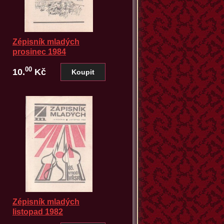
Zépisník mladých
prosinec 1984
00
10.
Kč
Zépisník mladých
listopad 1982