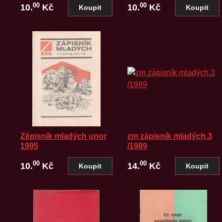
00
00
10.
Kč
10.
Kč
Zépisník mladých unor
zm zápisník mladých.3
1995
/1989
00
00
10.
Kč
14.
Kč