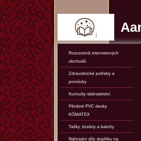
Aan
Rozcestník internetových
obchodů.
Zdravotnické potřeby a
pomůcky
Kuriozity-sběratelství
Pěněné PVC desky
KÖMATEX
Tašky‚ brašny a batohy
Náhradní díly doplňky na