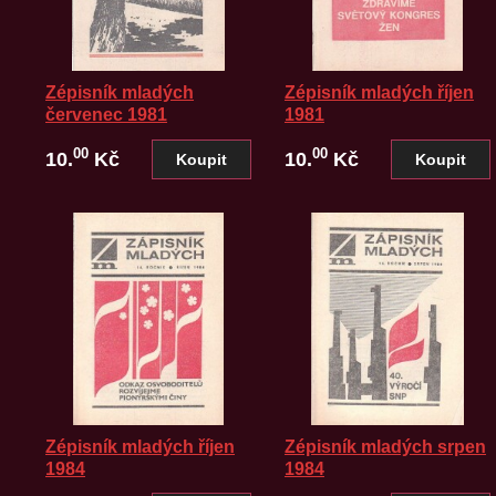
Zépisník mladých
Zépisník mladých říjen
červenec 1981
1981
00
00
10.
Kč
10.
Kč
Zépisník mladých říjen
Zépisník mladých srpen
1984
1984