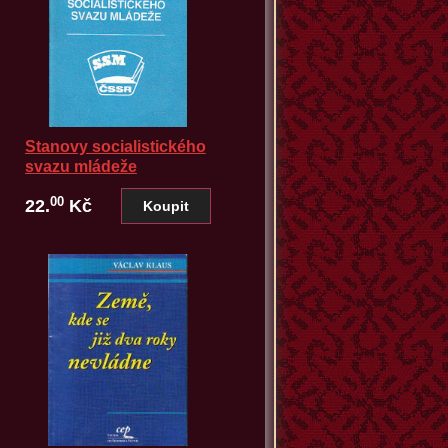
Stanovy socialistického
svazu mládeže
00
22.
Kč