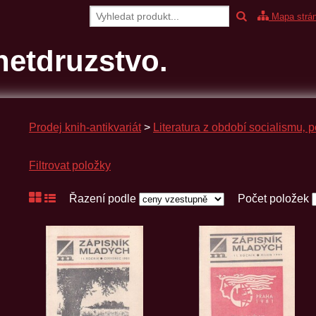
Mapa strá
etdruzstvo.
Prodej knih-antikvariát
>
Literatura z období socialismu‚ po
Filtrovat položky
Řazení podle
Počet položek