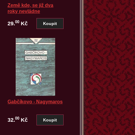
Země kde, se již dva
roky nevládne
00
29.
Kč
Gabčíkovo - Nagymaros
00
32.
Kč