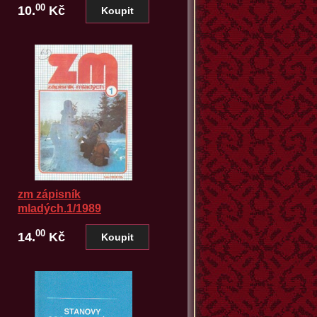
00
10.
Kč
zm zápisník
mladých.1/1989
00
14.
Kč