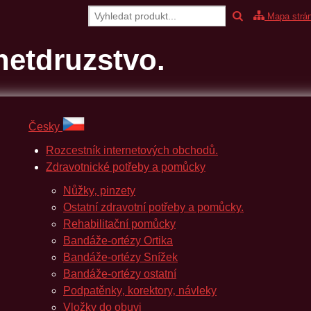
Mapa strá
etdruzstvo.
Česky
Rozcestník internetových obchodů.
Zdravotnické potřeby a pomůcky
Nůžky‚ pinzety
Ostatní zdravotní potřeby a pomůcky.
Rehabilitační pomůcky
Bandáže-ortézy Ortika
Bandáže-ortézy Snížek
Bandáže-ortézy ostatní
Podpatěnky‚ korektory‚ návleky
Vložky do obuvi