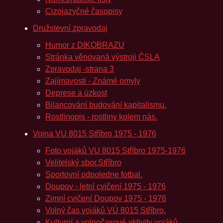
Cizojazyčné časopisy
Družstevní zpravodaj
Humor z DIKOBRAZU
Stránka věnovaná výstroji ČSLA
Zpravodaj -strana 3
Zajímavosti - Známé omyly
Deprese a úzkost
Bilancování budování kapitalismu.
Rostlinopis - rostliny kolem nás.
Vojna VU 8015 Stříbro 1975 - 1976
Foto vojáků VU 8015 Stříbro 1975-1976
Velitelský sbor.Stříbro
Sportovní odpoledne fotbal.
Doupov - letní cvičení 1975 - 1976
Zimní cvičení Doupov 1975 - 1976
Volný čas vojáků VÚ 8015 Stříbro.
Kulturní a volnočasové aktivity vojáků.