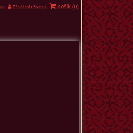
Košík (
0
)
nek
Přihlášení uživatele