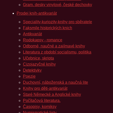
Gram. desky vinylové‚ české dechovky
Prodej knih-antikvariát
Speciality-kuriozity-knihy pro sběratele
Faksmile historických knich
Antikvariát
Rodokapsy - romance
Odborné‚ naučné a zajímavé knihy
Literatura z období socialismu‚ politika
Učebnice‚ skripta
Cizojazyčné knihy
Detektivky
Poezie
Duchovní‚ náboženská a naučná lite
Knihy pro děti-antikvariát
Staré Německé a Anglické knihy
Počítačová literatura.
Časopisy‚ komiksy
Numismatické listy