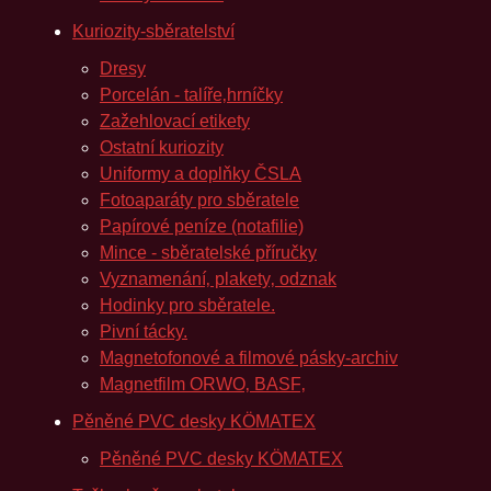
Kuriozity-sběratelství
Dresy
Porcelán - talíře‚hrníčky
Zažehlovací etikety
Ostatní kuriozity
Uniformy a doplňky ČSLA
Fotoaparáty pro sběratele
Papírové peníze (notafilie)
Mince - sběratelské příručky
Vyznamenání‚ plakety‚ odznak
Hodinky pro sběratele.
Pivní tácky.
Magnetofonové a filmové pásky-archiv
Magnetfilm ORWO‚ BASF‚
Pěněné PVC desky KÖMATEX
Pěněné PVC desky KÖMATEX