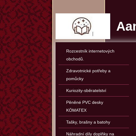
Aan
Rozcestník internetových
obchodů.
Zdravotnické potřeby a
pomůcky
Kuriozity-sběratelství
Pěněné PVC desky
KÖMATEX
Tašky‚ brašny a batohy
Náhradní díly doplňky na