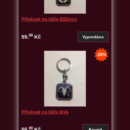
Přívěsek na klíče Blíženci
00
55.
Kč
-20%
Přívěsek na klíče Býk
00
55.
Kč