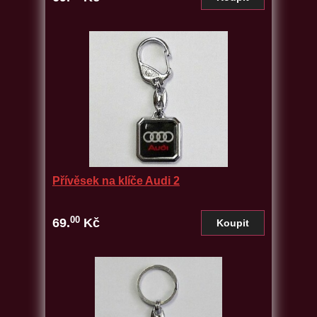
Přívěsek na klíče Audi 2
00
69.
Kč