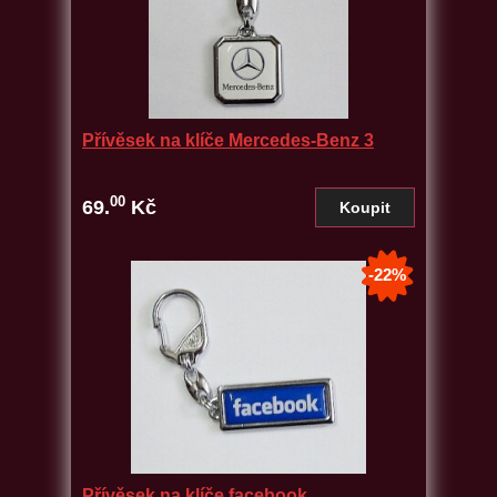
Přívěsek na klíče Mercedes-Benz 3
00
69.
Kč
-22%
Přívěsek na klíče facebook