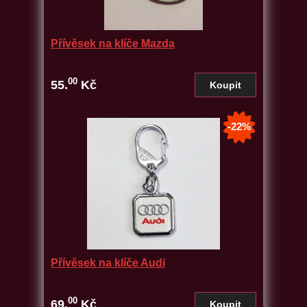
Přívěsek na klíče Mazda
00
55.
Kč
-22%
Přívěsek na klíče Audi
00
69.
Kč