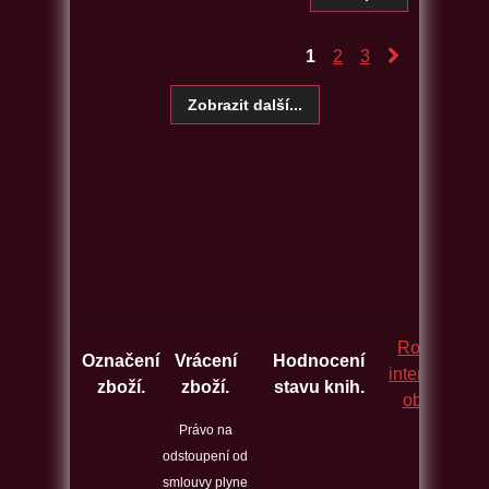
1
2
3
Rozcestník
Označení
Vrácení
Hodnocení
internetovýc
zboží.
zboží.
stavu knih.
obchodů.
Právo na
odstoupení od
smlouvy plyne