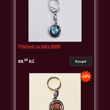
Přívěsek na klíče BMW
00
69.
Kč
-22%