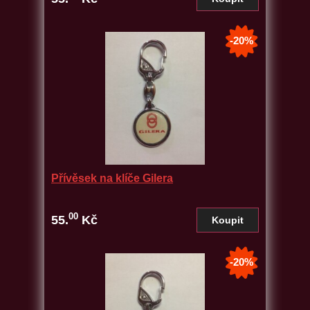
-20%
Přívěsek na klíče Gilera
00
55.
Kč
-20%