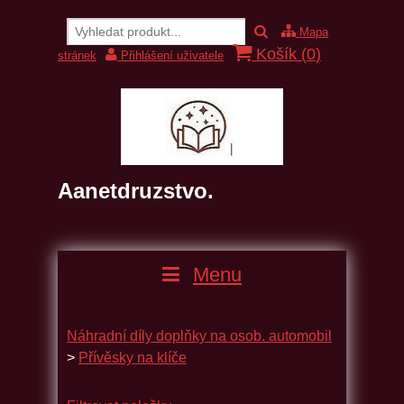
Mapa
Košík (
0
)
stránek
Přihlášení uživatele
Aanetdruzstvo.
Menu
Náhradní díly doplňky na osob. automobil
>
Přívěsky na klíče