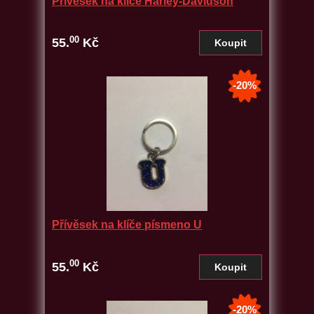
Přívěsek na klíče Harley-Davidson
00
55.
Kč
-20%
Přívěsek na klíče písmeno U
00
55.
Kč
-20%