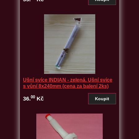
Ušní svíce INDIAN - zelená. Ušní svíce
s vůní 8x240mm (cena za balení 2ks)
00
36.
Kč