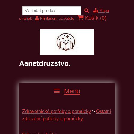
Mapa
Košík (
0
)
stránek
Přihlášení uživatele
Aanetdruzstvo.
Menu
Zdravotnické potřeby a pomůcky
>
Ostatní
zdravotní potřeby a pomůcky.