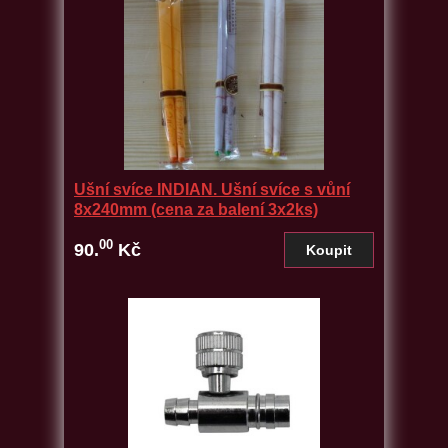
Ušní svíce INDIAN. Ušní svíce s vůní
8x240mm (cena za balení 3x2ks)
00
90.
Kč