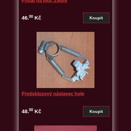
Pohár na moč 250ml
00
46.
Kč
Protiskluzový nástavec hole
00
48.
Kč