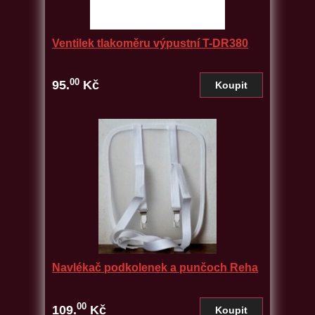
Ventilek tlakoměru výpustní T-DR380
00
95.
Kč
Navlékač podkolenek a punčoch Reha
00
109.
Kč