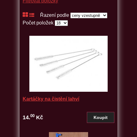
Filtrovat položky
Řazení podle
Počet položek
Kartáčky na čistění lahví
00
14.
Kč