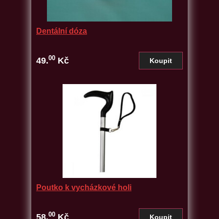
Dentální dóza
00
49.
Kč
Poutko k vycházkové holi
00
58.
Kč