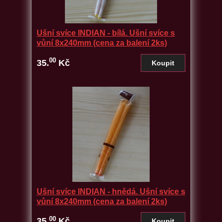
Ušní svíce INDIAN - bílá. Ušní svíce s
vůní 8x240mm (cena za balení 2ks)
00
35.
Kč
Ušní svíce INDIAN - hnědá. Ušní svíce s
vůní 8x240mm (cena za balení 2ks)
00
35.
Kč