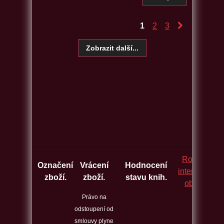
1
2
3
Rozcestník
Označení
Vrácení
Hodnocení
internetovýc
zboží.
zboží.
stavu knih.
obchodů.
Právo na
odstoupení od
smlouvy plyne