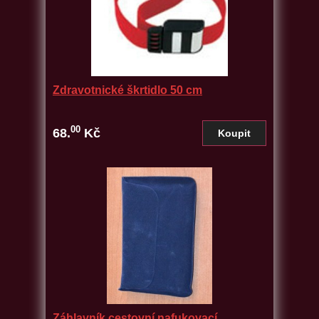
Zdravotnické škrtidlo 50 cm
00
68.
Kč
Záhlavník cestovní nafukovací