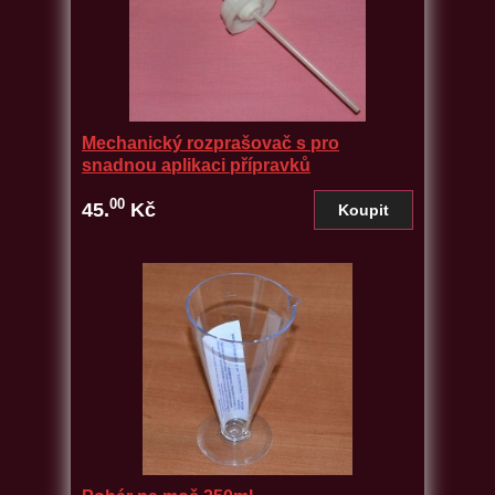
Mechanický rozprašovač s pro
snadnou aplikaci přípravků
00
45.
Kč