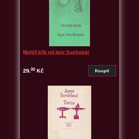
Motýlí křik od Igor Suchopár
00
29.
Kč