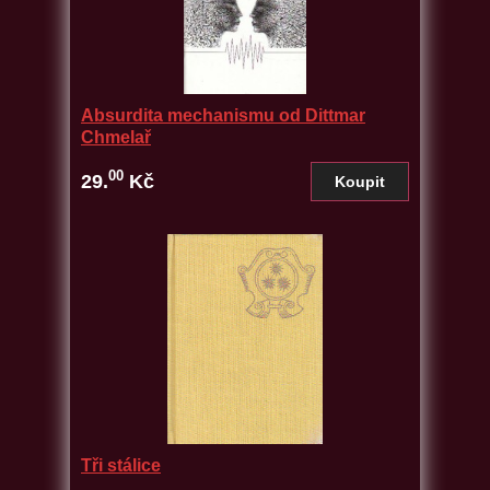
Absurdita mechanismu od Dittmar
Chmelař
00
29.
Kč
Tři stálice