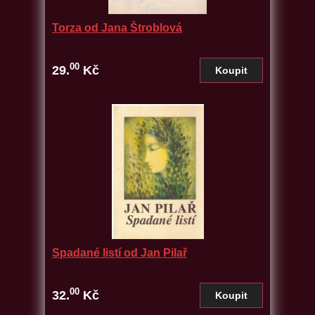
Torza od Jana Štroblová
00
29.
Kč
Spadané listí od Jan Pilař
00
32.
Kč