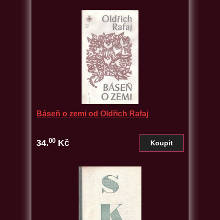
Báseň o zemi od Oldřich Rafaj
00
34.
Kč