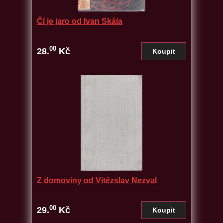
Čí je jaro od Ivan Skála
00
28.
Kč
Z domoviny od Vítězslav Nezval
00
29.
Kč