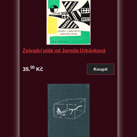
Zpívající pták od Jarmila Urbánková
00
35.
Kč