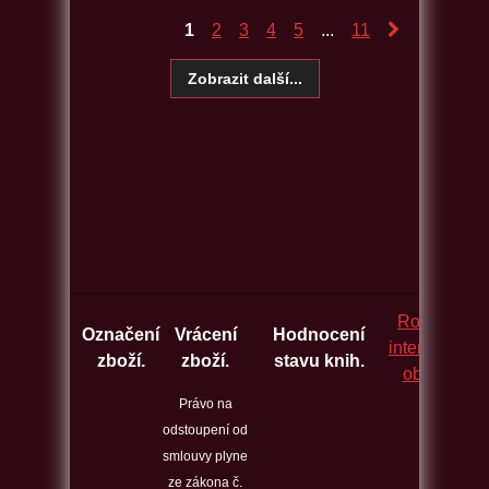
1
2
3
4
5
...
11
Rozcestník
Označení
Vrácení
Hodnocení
internetovýc
zboží.
zboží.
stavu knih.
obchodů.
Právo na
odstoupení od
smlouvy plyne
ze zákona č.