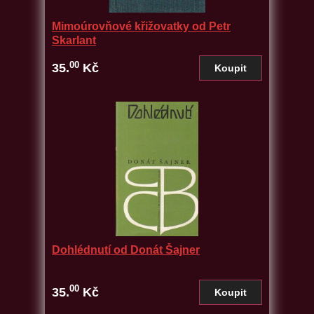
Mimoúrovňové křižovatky od Petr
Skarlant
00
35.
Kč
Dohlédnutí od Donát Šajner
00
35.
Kč