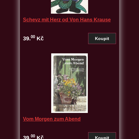
Schevz mit Herz od Von Hans Krause
00
39.
Kč
Vom Morgen zum Abend
00
39.
Kč