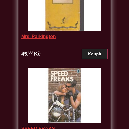
Mrs. Parkington
00
45.
Kč
SPEED FRAKS