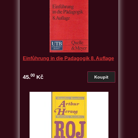
Einfůhrung in die Padagogik 8. Auflage
00
45.
Kč