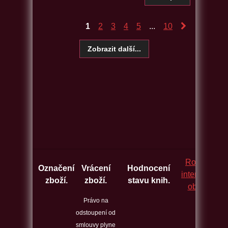
1
2
3
4
5
...
10
Rozcestník
Označení
Vrácení
Hodnocení
internetovýc
zboží.
zboží.
stavu knih.
obchodů.
Právo na
odstoupení od
smlouvy plyne