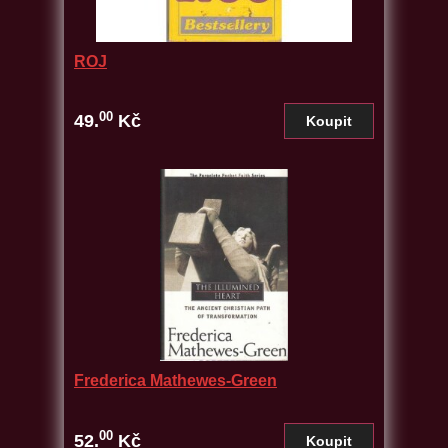
ROJ
00
49.
Kč
Frederica Mathewes-Green
00
52.
Kč