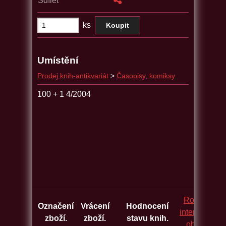
Sdílet
ks
Umístění
Prodej knih-antikvariát
>
Časopisy‚ komiksy
100 + 1 4/2004
Rozcestník
Označení
Vrácení
Hodnocení
internetovýc
zboží.
zboží.
stavu knih.
obchodů.