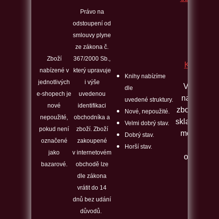
Právo na
odstoupení od
smlouvy plyne
ze zákona č.
Zboží
367/2000 Sb.,
Kontakt
nabízené v
který upravuje
Knihy nabízíme
jednotlivých
i výše
Veškeré
dle
e-shopech je
uvedenou
nabízené
uvedené struktury.
nové
identifikaci
zboží máme
Nové, nepoužité.
nepoužité,
obchodníka a
skladem a j
Velmi dobrý stav.
pokud není
zboží. Zboží
možno ho
Dobrý stav.
označené
zakoupené
ihned
Horší stav.
jako
v internetovém
odeslat.
bazarové.
obchodě lze
dle zákona
vrátit do 14
dnů bez udání
důvodů.