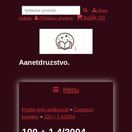
Mapa
Košík (
0
)
stránek
Přihlášení uživatele
Aanetdruzstvo.
Menu
Prodej knih-antikvariát
>
Časopisy‚
komiksy
>
100 + 1 4/2004