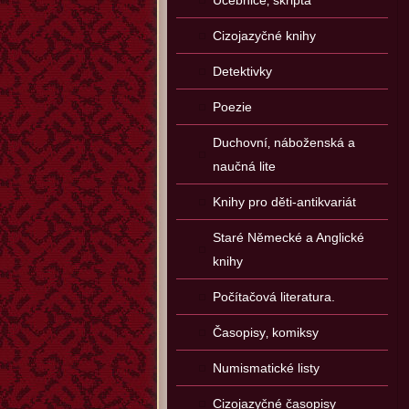
Učebnice‚ skripta
Cizojazyčné knihy
Detektivky
Poezie
Duchovní‚ náboženská a
naučná lite
Knihy pro děti-antikvariát
Staré Německé a Anglické
knihy
Počítačová literatura.
Časopisy‚ komiksy
Numismatické listy
Cizojazyčné časopisy