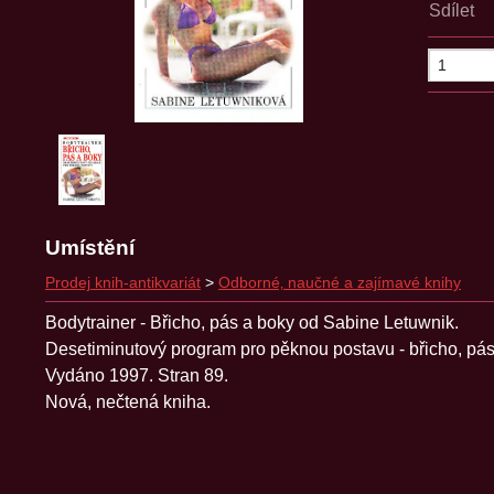
Sdílet
Umístění
Prodej knih-antikvariát
>
Odborné‚ naučné a zajímavé knihy
Bodytrainer - Břicho, pás a boky od Sabine Letuwnik.
Desetiminutový program pro pěknou postavu - břicho, pás
Vydáno 1997. Stran 89.
Nová, nečtená kniha.