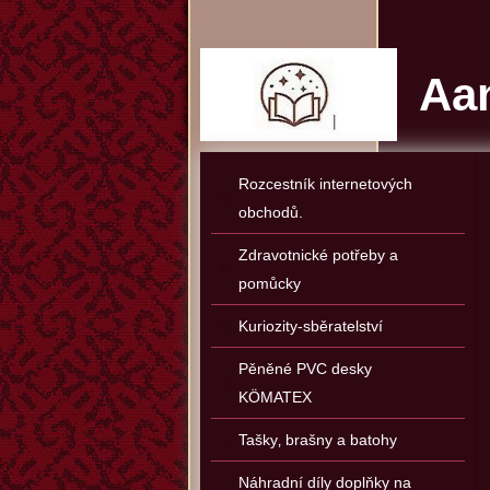
Aan
Rozcestník internetových
obchodů.
Zdravotnické potřeby a
pomůcky
Kuriozity-sběratelství
Pěněné PVC desky
KÖMATEX
Tašky‚ brašny a batohy
Náhradní díly doplňky na