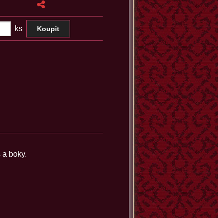
ks
 a boky.