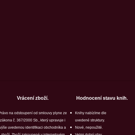
Vrácení zboží.
Hodnocení stavu knih.
Právo na odstoupení od smlouvy plyne ze
Knihy nabízíme dle
zákona č. 367/2000 Sb., který upravuje i
uvedené struktury.
výše uvedenou identifikaci obchodníka a
Nové, nepoužité.
zboží. Zboží zakoupené v internetovém
Velmi dobrý stav.