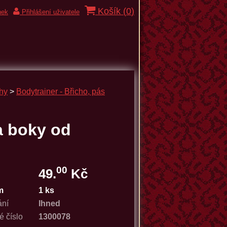
Košík (
0
)
nek
Přihlášení uživatele
hy
>
Bodytrainer - Břicho, pás
a boky od
00
49.
Kč
m
1 ks
ání
Ihned
é číslo
1300078