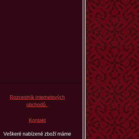
Rozcestník internetových
obchodů.
Kontakt
Veškeré nabízené zboží máme