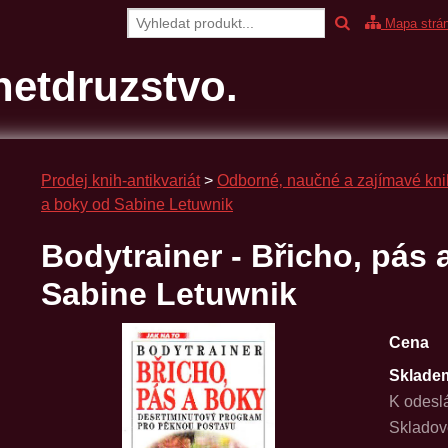
Mapa strá
etdruzstvo.
Prodej knih-antikvariát
>
Odborné‚ naučné a zajímavé kni
a boky od Sabine Letuwnik
Bodytrainer - Břicho, pás 
Sabine Letuwnik
Cena
Sklade
K odesl
Skladov