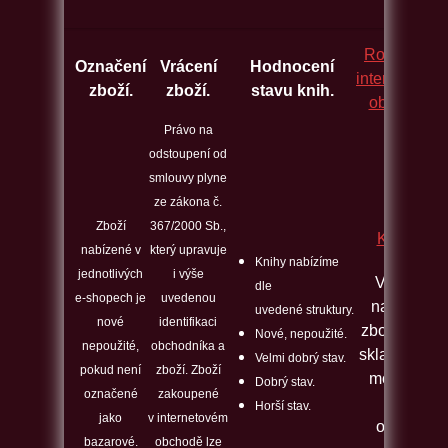
Rozcestník
Označení
Vrácení
Hodnocení
internetovýc
zboží.
zboží.
stavu knih.
obchodů.
Právo na
odstoupení od
smlouvy plyne
ze zákona č.
Zboží
367/2000 Sb.,
Kontakt
nabízené v
který upravuje
Knihy nabízíme
jednotlivých
i výše
Veškeré
dle
e-shopech je
uvedenou
nabízené
uvedené struktury.
nové
identifikaci
zboží máme
Nové, nepoužité.
nepoužité,
obchodníka a
skladem a j
Velmi dobrý stav.
pokud není
zboží. Zboží
možno ho
Dobrý stav.
označené
zakoupené
ihned
Horší stav.
jako
v internetovém
odeslat.
bazarové.
obchodě lze