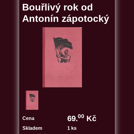
Bouřlivý rok od
Antonín zápotocký
00
69.
Kč
Cena
Skladem
1 ks