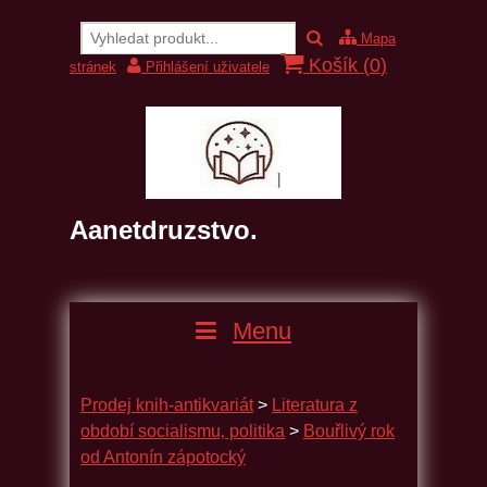
Mapa
Košík (
0
)
stránek
Přihlášení uživatele
Aanetdruzstvo.
Menu
Prodej knih-antikvariát
>
Literatura z
období socialismu‚ politika
>
Bouřlivý rok
od Antonín zápotocký