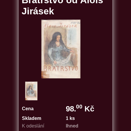
Bratrstvo od Alois
Jirásek
00
98.
Kč
Cena
Skladem
1 ks
K odeslání
Ihned