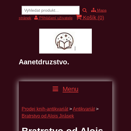
Mapa
Košík (
0
)
stránek
Přihlášení uživatele
Aanetdruzstvo.
Menu
Prodej knih-antikvariát
>
Antikvariát
>
Bratrstvo od Alois Jirásek