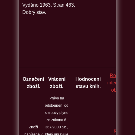
Vydáno 1963. Stran 463.
Dobrý stav.
Rozcestník
Označení
Vrácení
Hodnocení
internetovýc
zboží.
zboží.
stavu knih.
obchodů.
Právo na
odstoupení od
smlouvy plyne
ze zákona č.
Zboží
367/2000 Sb.,
Kontakt
nabízené v
který upravuje