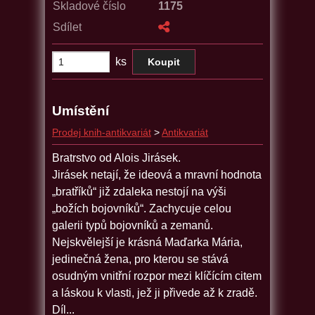
Skladové číslo
1175
Sdílet
ks
Umístění
Prodej knih-antikvariát
>
Antikvariát
Bratrstvo od Alois Jirásek.
Jirásek netají, že ideová a mravní hodnota
„bratříků“ již zdaleka nestojí na výši
„božích bojovníků“. Zachycuje celou
galerii typů bojovníků a zemanů.
Nejskvělejší je krásná Maďarka Mária,
jedinečná žena, pro kterou se stává
osudným vnitřní rozpor mezi klíčícím citem
a láskou k vlasti, jež ji přivede až k zradě.
Díl...