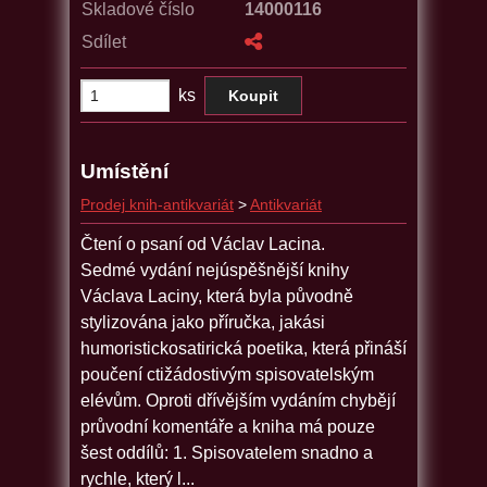
Skladové číslo
14000116
Sdílet
ks
Umístění
Prodej knih-antikvariát
>
Antikvariát
Čtení o psaní od Václav Lacina.
Sedmé vydání nejúspěšnější knihy
Václava Laciny, která byla původně
stylizována jako příručka, jakási
humoristickosatirická poetika, která přináší
poučení ctižádostivým spisovatelským
elévům. Oproti dřívějším vydáním chybějí
průvodní komentáře a kniha má pouze
šest oddílů: 1. Spisovatelem snadno a
rychle, který l...