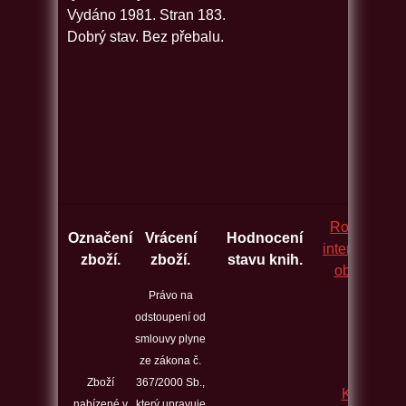
Vydáno 1981. Stran 183.
Dobrý stav. Bez přebalu.
Rozcestník
Označení
Vrácení
Hodnocení
internetovýc
zboží.
zboží.
stavu knih.
obchodů.
Právo na
odstoupení od
smlouvy plyne
ze zákona č.
Zboží
367/2000 Sb.,
Kontakt
nabízené v
který upravuje