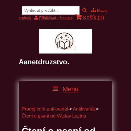
Mapa
Košík (
0
)
stránek
Přihlášení uživatele
Aanetdruzstvo.
Menu
Prodej knih-antikvariát
>
Antikvariát
>
Čtení o psaní od Václav Lacina