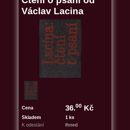
Čtení o psaní od
Václav Lacina
00
36.
Kč
Cena
Skladem
1 ks
K odeslání
Ihned