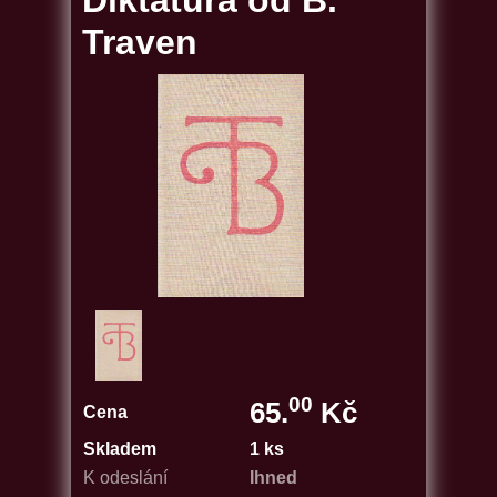
Diktatura od B.
Traven
00
65.
Kč
Cena
Skladem
1 ks
K odeslání
Ihned