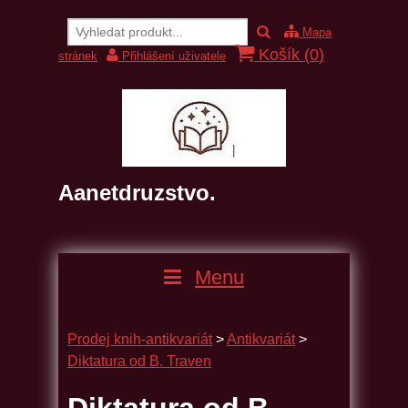
Mapa
Košík (
0
)
stránek
Přihlášení uživatele
Aanetdruzstvo.
Menu
Prodej knih-antikvariát
>
Antikvariát
>
Diktatura od B. Traven