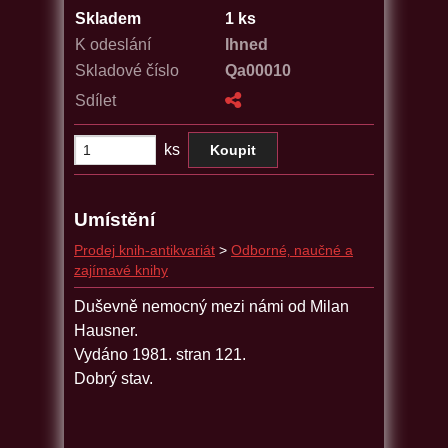
Skladem
1 ks
K odeslání
Ihned
Skladové číslo
Qa00010
Sdílet
ks
Umístění
Prodej knih-antikvariát
>
Odborné‚ naučné a
zajímavé knihy
Duševně nemocný mezi námi od Milan
Hausner.
Vydáno 1981. stran 121.
Dobrý stav.