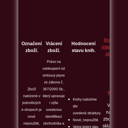
Rozcestník
Označení
Vrácení
Hodnocení
internetovýc
zboží.
zboží.
stavu knih.
obchodů.
Právo na
odstoupení od
smlouvy plyne
ze zákona č.
Zboží
367/2000 Sb.,
Kontakt
nabízené v
který upravuje
Knihy nabízíme
jednotlivých
i výše
Veškeré
dle
e-shopech je
uvedenou
nabízené
uvedené struktury.
nové
identifikaci
zboží máme
Nové, nepoužité.
nepoužité,
obchodníka a
skladem a j
Velmi dobrý stav.