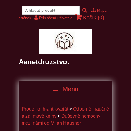
Mapa
Košík (
0
)
stránek
Přihlášení uživatele
Aanetdruzstvo.
Menu
Prodej knih-antikvariát
>
Odborné‚ naučné
a zajímavé knihy
>
Duševně nemocný
mezi námi od Milan Hausner