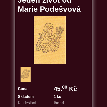
Jeden život od
Marie Podešvová
00
45.
Kč
Cena
Skladem
1 ks
K odeslání
Ihned