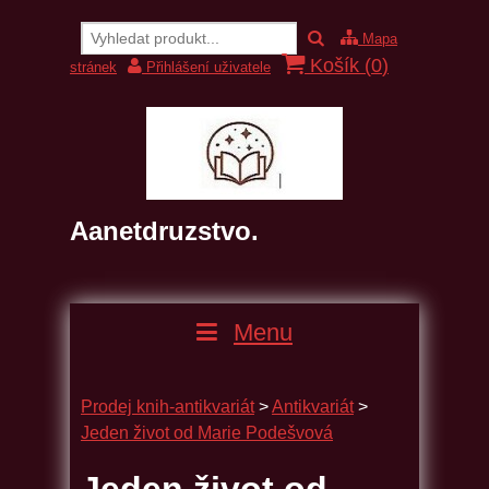
Mapa
Košík (
0
)
stránek
Přihlášení uživatele
Aanetdruzstvo.
Menu
Prodej knih-antikvariát
>
Antikvariát
>
Jeden život od Marie Podešvová