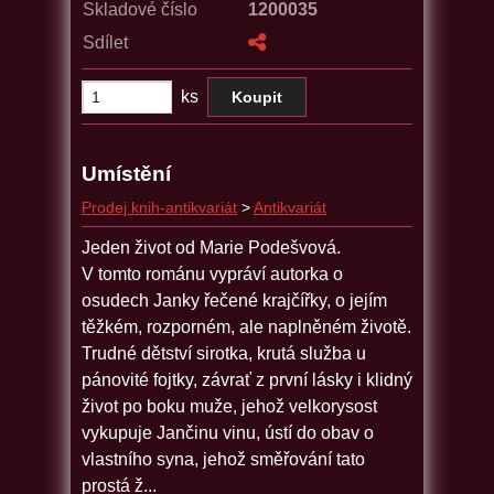
Skladové číslo
1200035
Sdílet
ks
Umístění
Prodej knih-antikvariát
>
Antikvariát
Jeden život od Marie Podešvová.
V tomto románu vypráví autorka o
osudech Janky řečené krajčířky, o jejím
těžkém, rozporném, ale naplněném životě.
Trudné dětství sirotka, krutá služba u
pánovité fojtky, závrať z první lásky i klidný
život po boku muže, jehož velkorysost
vykupuje Jančinu vinu, ústí do obav o
vlastního syna, jehož směřování tato
prostá ž...