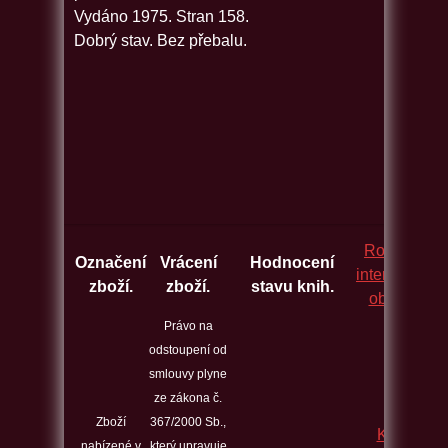
Vydáno 1975. Stran 158.
Dobrý stav. Bez přebalu.
Rozcestník
Označení
Vrácení
Hodnocení
internetovýc
zboží.
zboží.
stavu knih.
obchodů.
Právo na
odstoupení od
smlouvy plyne
ze zákona č.
Zboží
367/2000 Sb.,
Kontakt
nabízené v
který upravuje