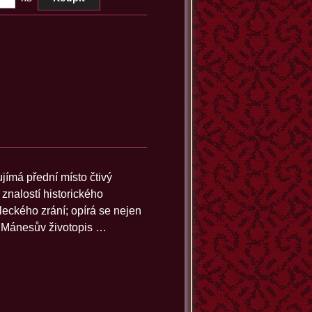
jímá přední místo čtivý
znalostí historického
eckého zrání; opírá se nejen
. Mánesův životopis …