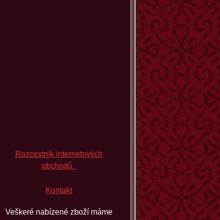
Rozcestník internetových
obchodů.
Kontakt
Veškeré nabízené zboží máme