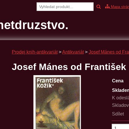
Mapa strá
etdruzstvo.
Prodej knih-antikvariát
>
Antikvariát
>
Josef Mánes od Fra
Josef Mánes od František
Cena
Sklade
K odesl
Skladov
Sdílet