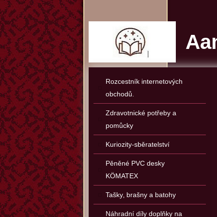
Aan
Rozcestník internetových
obchodů.
Zdravotnické potřeby a
pomůcky
Kuriozity-sběratelství
Pěněné PVC desky
KÖMATEX
Tašky‚ brašny a batohy
Náhradní díly doplňky na