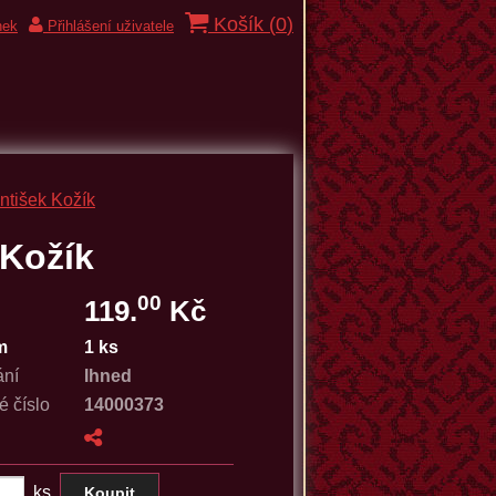
Košík (
0
)
nek
Přihlášení uživatele
ntišek Kožík
 Kožík
00
119.
Kč
m
1 ks
ání
Ihned
é číslo
14000373
ks