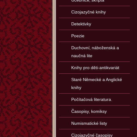
Učebnice‚ skripta
Cizojazyčné knihy
Detektivky
Poezie
Duchovní‚ náboženská a
naučná lite
Knihy pro děti-antikvariát
Staré Německé a Anglické
knihy
Počítačová literatura.
Časopisy‚ komiksy
Numismatické listy
Cizojazyčné časopisy