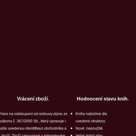
Vrácení zboží.
Hodnocení stavu knih.
Právo na odstoupení od smlouvy plyne ze
Knihy nabízíme dle
zákona č. 367/2000 Sb., který upravuje i
uvedené struktury.
výše uvedenou identifikaci obchodníka a
Nové, nepoužité.
zboží. Zboží zakoupené v internetovém
Velmi dobrý stav.