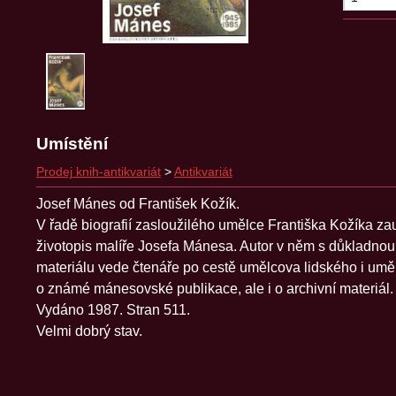
Umístění
Prodej knih-antikvariát
>
Antikvariát
Josef Mánes od František Kožík.
V řadě biografií zasloužilého umělce Františka Kožíka zau
životopis malíře Josefa Mánesa. Autor v něm s důkladnou 
materiálu vede čtenáře po cestě umělcova lidského i uměl
o známé mánesovské publikace, ale i o archivní materiál
Vydáno 1987. Stran 511.
Velmi dobrý stav.