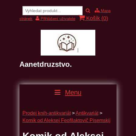
Mapa
Košík (
0
)
stránek
Přihlášení uživatele
Aanetdruzstvo.
Menu
Prodej knih-antikvariát
>
Antikvariát
>
Komik od Aleksej Feofilaktovič Pisemskij