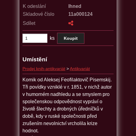
K odeslání
Ihned
Skladové číslo
11a000124
Sdílet
ks
Umístění
Prodej knih-antikvariát
>
Antikvariát
Komik od Aleksej Feofilaktovič Pisemskij.
Tři povídky vzniklé v r. 1851, v nichž autor
v humorném nadhledu a se smyslem pro
společenskou odpovědnost vypráví o
životě šlechty a drobných úředníčků v
době, kdy v ruské společnosti před
zrušením nevolnictví vrcholila krize
hodnot.