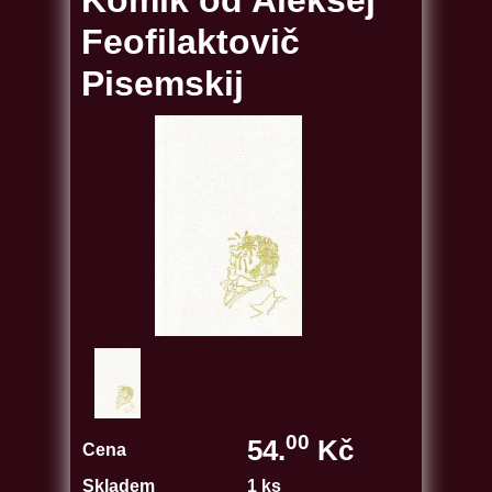
Komik od Aleksej
Feofilaktovič
Pisemskij
00
54.
Kč
Cena
Skladem
1 ks