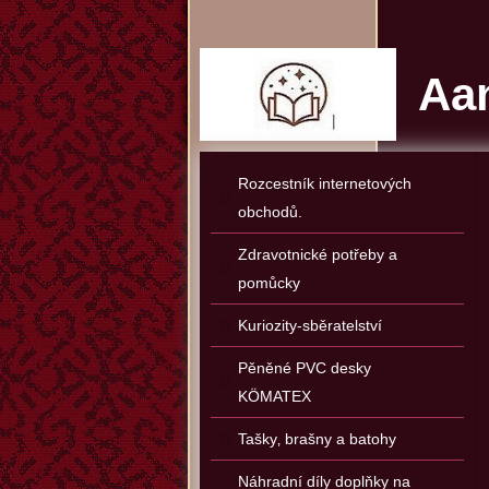
Aan
Rozcestník internetových
obchodů.
Zdravotnické potřeby a
pomůcky
Kuriozity-sběratelství
Pěněné PVC desky
KÖMATEX
Tašky‚ brašny a batohy
Náhradní díly doplňky na