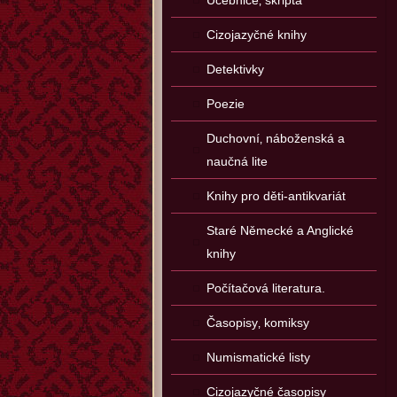
Učebnice‚ skripta
Cizojazyčné knihy
Detektivky
Poezie
Duchovní‚ náboženská a
naučná lite
Knihy pro děti-antikvariát
Staré Německé a Anglické
knihy
Počítačová literatura.
Časopisy‚ komiksy
Numismatické listy
Cizojazyčné časopisy