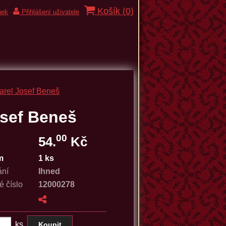
Košík (
0
)
nek
Přihlášení uživatele
arel Josef Beneš
sef Beneš
00
54.
Kč
m
1 ks
ání
Ihned
é číslo
12000278
ks