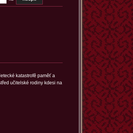
 letecké katastrofě paměť a
třed učitelské rodiny kdesi na