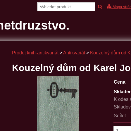
Mapa strá
etdruzstvo.
Prodej knih-antikvariát
>
Antikvariát
>
Kouzelný dům od K
Kouzelný dům od Karel Jo
Cena
Sklade
K odesl
Skladov
Sdílet