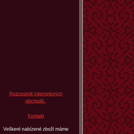
Rozcestník internetových
obchodů.
Kontakt
Veškeré nabízené zboží máme