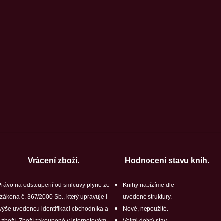
Vrácení zboží.
Hodnocení stavu knih.
Právo na odstoupení od smlouvy plyne ze
Knihy nabízíme dle
zákona č. 367/2000 Sb., který upravuje i
uvedené struktury.
výše uvedenou identifikaci obchodníka a
Nové, nepoužité.
zboží. Zboží zakoupené v internetovém
Velmi dobrý stav.