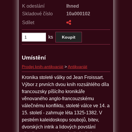
K odeslání
Ihned
Skladové číslo
10a000102
Sdílet
ks
Umístění
Prodej knih-antikvariát
>
Antikvariát
Kronika stoleté války od Jean Froissart.
Výbor z prvních dvou knih rozsáhlého díla
francouzsky píšícího kronikáře
věnovaného anglo-francouzskému
válečnému konfliktu, stoleté válce ve 14. a
15. století - zahrnuje léta 1325-1382. V
pestrém kaleidoskopu soubojů, bitev,
dvorských intrik a lidových povstání