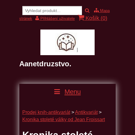
Mapa
Košík (
0
)
stránek
Přihlášení uživatele
Aanetdruzstvo.
Menu
Prodej knih-antikvariát
>
Antikvariát
>
Kronika stoleté války od Jean Froissart