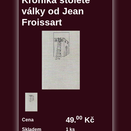
Kronika stoleté
války od Jean
Froissart
00
49.
Kč
Cena
Skladem
1 ks