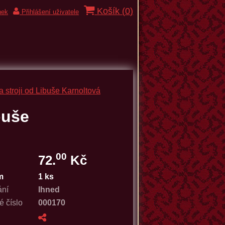
Košík (
0
)
nek
Přihlášení uživatele
a stroji od Libuše Karnoltová
buše
00
72.
Kč
m
1 ks
ání
Ihned
é číslo
000170