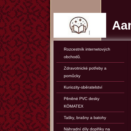
Aan
Rozcestník internetových
obchodů.
Zdravotnické potřeby a
pomůcky
Kuriozity-sběratelství
Pěněné PVC desky
KÖMATEX
Tašky‚ brašny a batohy
Náhradní díly doplňky na