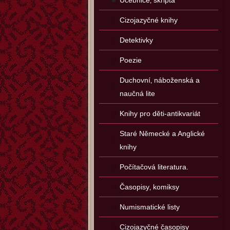
Učebnice‚ skripta
Cizojazyčné knihy
Detektivky
Poezie
Duchovní‚ náboženská a
naučná lite
Knihy pro děti-antikvariát
Staré Německé a Anglické
knihy
Počítačová literatura.
Časopisy‚ komiksy
Numismatické listy
Cizojazyčné časopisy