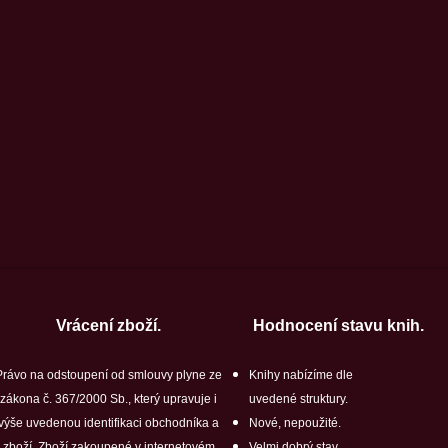
Vrácení zboží.
Hodnocení stavu knih.
Právo na odstoupení od smlouvy plyne ze
Knihy nabízíme dle
zákona č. 367/2000 Sb., který upravuje i
uvedené struktury.
výše uvedenou identifikaci obchodníka a
Nové, nepoužité.
zboží. Zboží zakoupené v internetovém
Velmi dobrý stav.