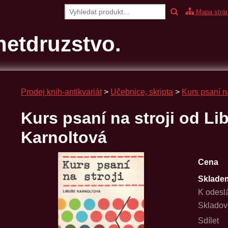
Mapa strá
etdruzstvo.
Prodej knih-antikvariát
>
Učebnice‚ skripta
>
Kurs psaní n
Kurs psaní na stroji od Li
Karnoltová
Cena
Sklade
K odesl
Skladov
Sdílet