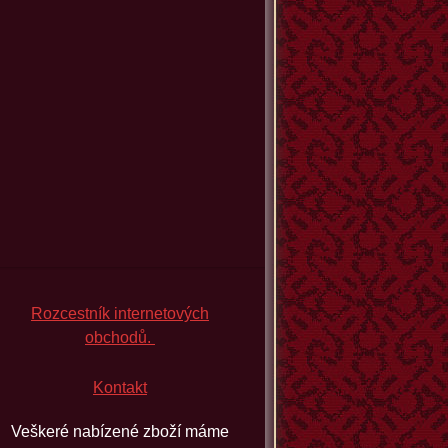
Rozcestník internetových
obchodů.
Kontakt
Veškeré nabízené zboží máme