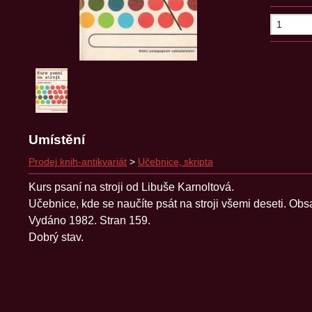
Umístění
Prodej knih-antikvariát
>
Učebnice‚ skripta
Kurs psaní na stroji od Libuše Karnoltová.
Učebnice, kde se naučíte psát na stroji všemi deseti. Obs
Vydáno 1982. Stran 159.
Dobrý stav.