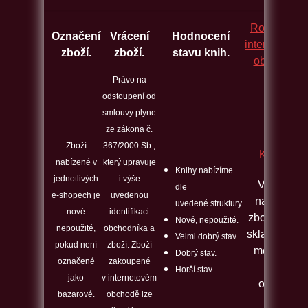
Rozcestník
Označení
Vrácení
Hodnocení
internetovýc
zboží.
zboží.
stavu knih.
obchodů.
Právo na
odstoupení od
smlouvy plyne
ze zákona č.
Zboží
367/2000 Sb.,
Kontakt
nabízené v
který upravuje
Knihy nabízíme
jednotlivých
i výše
Veškeré
dle
e-shopech je
uvedenou
nabízené
uvedené struktury.
nové
identifikaci
zboží máme
Nové, nepoužité.
nepoužité,
obchodníka a
skladem a j
Velmi dobrý stav.
pokud není
zboží. Zboží
možno ho
Dobrý stav.
označené
zakoupené
ihned
Horší stav.
jako
v internetovém
odeslat.
bazarové.
obchodě lze