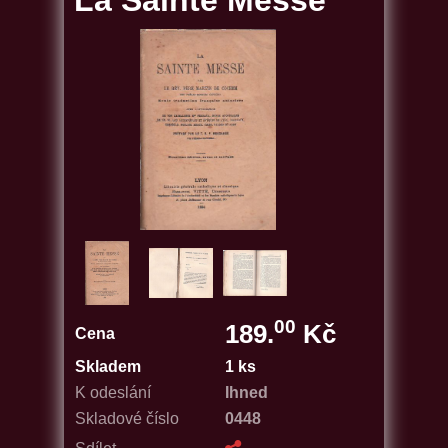
La Sainte Messe
00
189.
Kč
Cena
Skladem
1 ks
K odeslání
Ihned
Skladové číslo
0448