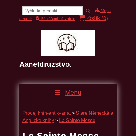
Mapa
Košík (
0
)
stránek
Přihlášení uživatele
Aanetdruzstvo.
Menu
Prodej knih-antikvariát
>
Staré Německé a
Anglické knihy
>
La Sainte Messe