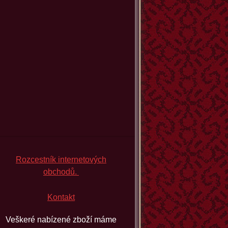
Rozcestník internetových
obchodů.
Kontakt
Veškeré nabízené zboží máme