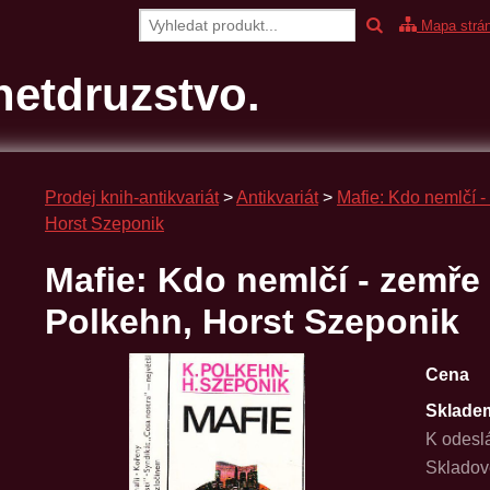
Mapa strá
etdruzstvo.
Prodej knih-antikvariát
>
Antikvariát
>
Mafie: Kdo nemlčí 
Horst Szeponik
Mafie: Kdo nemlčí - zemře
Polkehn, Horst Szeponik
Cena
Sklade
K odesl
Skladov