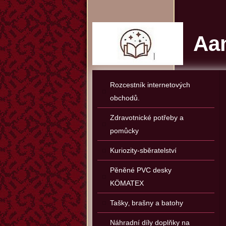
Aan
Rozcestník internetových
obchodů.
Zdravotnické potřeby a
pomůcky
Kuriozity-sběratelství
Pěněné PVC desky
KÖMATEX
Tašky‚ brašny a batohy
Náhradní díly doplňky na