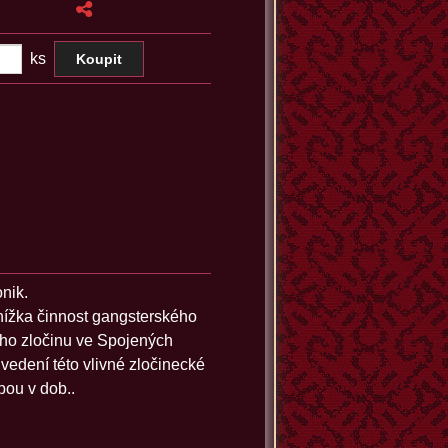
ks
nik.
nížka činnost gangsterského
ného zločinu ve Spojených
 vedení této vlivné zločinecké
bou v dob..