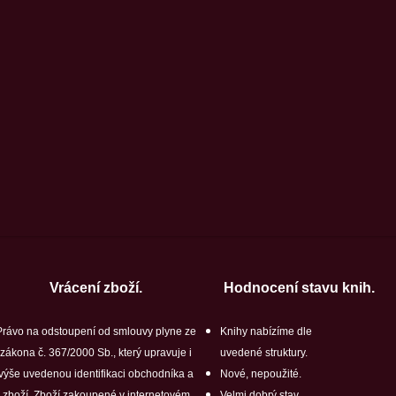
Vrácení zboží.
Hodnocení stavu knih.
Právo na odstoupení od smlouvy plyne ze
Knihy nabízíme dle
zákona č. 367/2000 Sb., který upravuje i
uvedené struktury.
výše uvedenou identifikaci obchodníka a
Nové, nepoužité.
zboží. Zboží zakoupené v internetovém
Velmi dobrý stav.