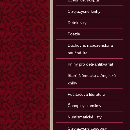
Učebnice‚ skripta
Cizojazyčné knihy
Detektivky
Poezie
Duchovní‚ náboženská a
naučná lite
Knihy pro děti-antikvariát
Staré Německé a Anglické
knihy
Počítačová literatura.
Časopisy‚ komiksy
Numismatické listy
Cizojazyčné časopisy