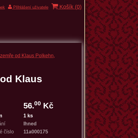
Košík (
0
)
nek
Přihlášení uživatele
- zemře od Klaus Polkehn,
 od Klaus
00
56.
Kč
m
1 ks
ání
Ihned
é číslo
11a000175