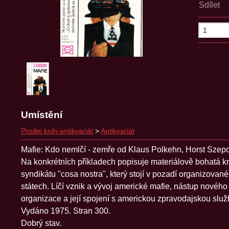
Sdílet
Umístění
Prodej knih-antikvariát
>
Antikvariát
Mafie: Kdo nemlčí - zemře od Klaus Polkehn, Horst Szepo
Na konkrétních příkladech popisuje materiálově bohatá k
syndikátu "cosa nostra", který stojí v pozadí organizova
státech. Líčí vznik a vývoj americké mafie, nástup nového
organizace a její spojení s americkou zpravodajskou služ
Vydáno 1975. Stran 300.
Dobrý stav.