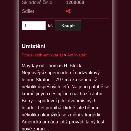
Skladové číslo
1200060
Sdílet
ks
Umístění
Prodej knih-antikvariát
>
Antikvariát
Mayday od Thomas H. Block.
Nejnovější supermoderní nadzvukový
letoun Straton – 797 má za sebou již
několik úspěšných letů. Na jeho palubě se
kromě jiných cestujících nachází i John
Berry – sportovní pilot dvoumístných
letadel. Let probíhá klidně, ale během
několika okamžiků se změní v tragédii.
Americká armáda totiž provádí tajný test
nové zbran…