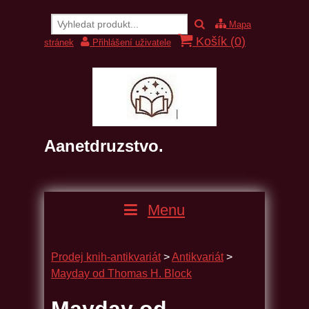
Mapa
Košík (
0
)
stránek
Přihlášení uživatele
Aanetdruzstvo.
Menu
Prodej knih-antikvariát
>
Antikvariát
>
Mayday od Thomas H. Block