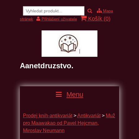
Mapa
Košík (
0
)
stránek
Přihlášení uživatele
Aanetdruzstvo.
Menu
Prodej knih-antikvariát
>
Antikvariát
>
Muž
pro Maawakao od Pavel Hejcman,
Miroslav Neumann