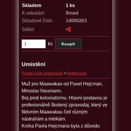
Skladem
1 ks
K odeslání
Ihned
Skladové číslo
14000263
Sdílet
ks
Umístění
Prodej knih-antikvariát
>
Antikvariát
Muž pro Maawakao od Pavel Hejcman,
Miroslav Neumann.
Boj proti kolonializmu. Hlavní postavou je
profesionálně školený zpravodaj, který ve
fiktivním Maawakau čelí různým
nástrahám a intrikám.
Kniha Pavla Hejcmana byla z důvodu