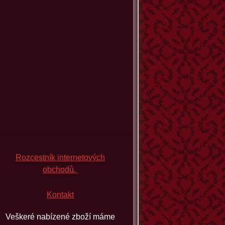
Rozcestník internetových
obchodů.
Kontakt
Veškeré nabízené zboží máme