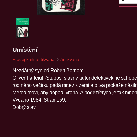
Umístění
Prodej knih-antikvariát
>
Antikvariát
Nezdárný syn od Robert Barnard.
Oliver Farleigh-Stubbs, slavný autor detektivek, je schop
rodiného večírku padá mrtev k zemi a pitva prokáže násiln
Meredithovi, aby dopadl vraha. A podezřelých je tak mnoh
Vydáno 1984. Stran 159.
Dobrý stav.