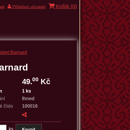
Košík (
0
)
nek
Přihlášení uživatele
bert Barnard
arnard
00
49.
Kč
m
1 ks
ání
Ihned
é číslo
100016
ks