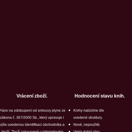
Vrácení zboží.
Hodnocení stavu knih.
Právo na odstoupení od smlouvy plyne ze
Knihy nabízíme dle
zákona č. 367/2000 Sb., který upravuje i
uvedené struktury.
výše uvedenou identifikaci obchodníka a
Nové, nepoužité.
zboží. Zboží zakoupené v internetovém
Velmi dobrý stav.