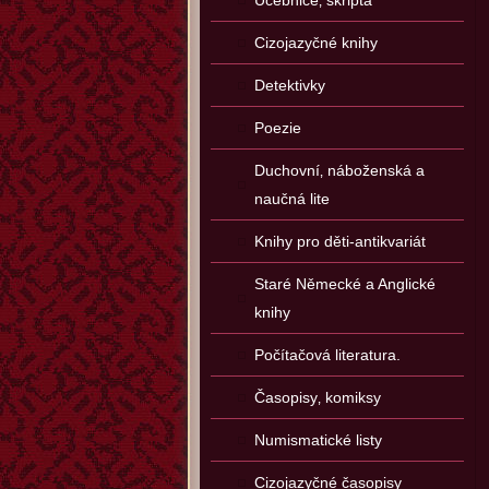
Učebnice‚ skripta
Cizojazyčné knihy
Detektivky
Poezie
Duchovní‚ náboženská a
naučná lite
Knihy pro děti-antikvariát
Staré Německé a Anglické
knihy
Počítačová literatura.
Časopisy‚ komiksy
Numismatické listy
Cizojazyčné časopisy