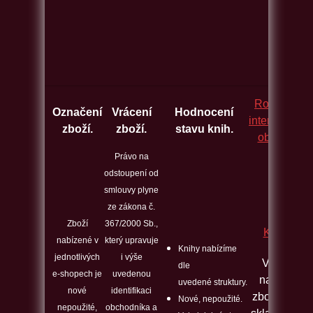
Rozcestník
Označení
Vrácení
Hodnocení
internetovýc
zboží.
zboží.
stavu knih.
obchodů.
Právo na
odstoupení od
smlouvy plyne
ze zákona č.
Zboží
367/2000 Sb.,
Kontakt
nabízené v
který upravuje
Knihy nabízíme
jednotlivých
i výše
Veškeré
dle
e-shopech je
uvedenou
nabízené
uvedené struktury.
nové
identifikaci
zboží máme
Nové, nepoužité.
nepoužité,
obchodníka a