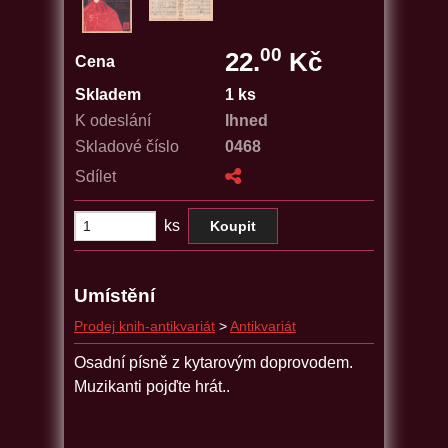
00
22.
Kč
Cena
Skladem
1 ks
K odeslání
Ihned
Skladové číslo
0468
Sdílet
ks
Umístění
Prodej knih-antikvariát
>
Antikvariát
Osadní písně z kytarovým doprovodem.
Muzikanti pojďte hrát..