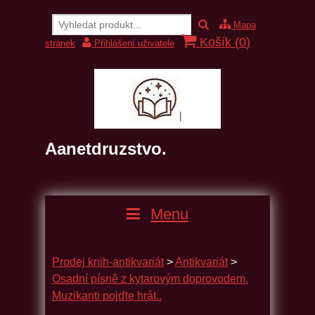
Mapa
Košík (
0
)
stránek
Přihlášení uživatele
Aanetdruzstvo.
Menu
Prodej knih-antikvariát
>
Antikvariát
>
Osadní písně z kytarovým doprovodem.
Muzikanti pojďte hrát..