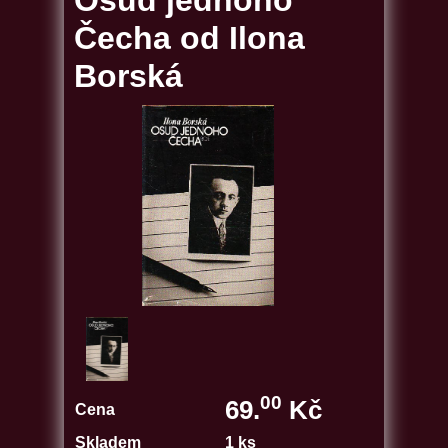
Osud jednoho
Čecha od Ilona
Borská
00
69.
Kč
Cena
Skladem
1 ks