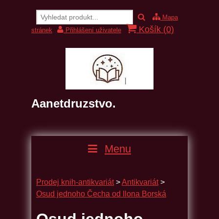
Mapa
Košík (
0
)
stránek
Přihlášení uživatele
Aanetdruzstvo.
Menu
Prodej knih-antikvariát
>
Antikvariát
>
Osud jednoho Čecha od Ilona Borská