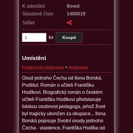
K odeslání
Ihned
Skladové číslo
1400019
Sdílet
ks
Umístění
Prodej knih-antikvariát
>
Antikvariát
Osud jednoho Čecha od Ilona Borská.
Podtitul: Román o učiteli Františku
Hodíkovi. Biografický román o českém
učiteli Františku Hodíkovi představuje
lidskou osobnost pedagoga, jehož život
byl tragicky ukončen za okupace... Ilona
Borská popisuje životní osudy jednoho
Čecha - vlastence, Františka Hodíka od