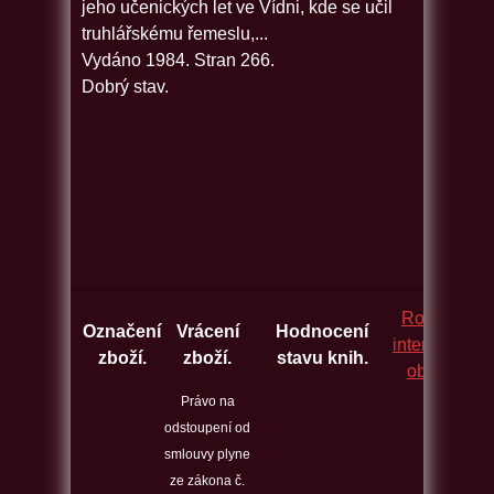
jeho učenických let ve Vídni, kde se učil
truhlářskému řemeslu,...
Vydáno 1984. Stran 266.
Dobrý stav.
Rozcestník
Označení
Vrácení
Hodnocení
internetovýc
zboží.
zboží.
stavu knih.
obchodů.
Právo na
odstoupení od
smlouvy plyne
ze zákona č.