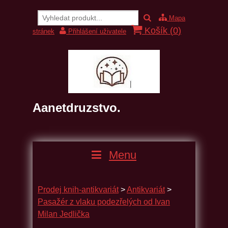
Mapa
Košík (
0
)
stránek
Přihlášení uživatele
Aanetdruzstvo.
Menu
Prodej knih-antikvariát
>
Antikvariát
>
Pasažér z vlaku podezřelých od Ivan
Milan Jedlička