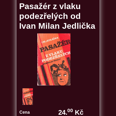
Pasažér z vlaku
podezřelých od
Ivan Milan Jedlička
00
24.
Kč
Cena