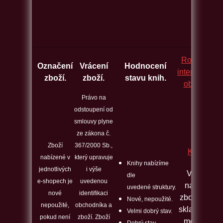
Rozcestník
Označení
Vrácení
Hodnocení
internetovýc
zboží.
zboží.
stavu knih.
obchodů.
Právo na
odstoupení od
smlouvy plyne
ze zákona č.
Zboží
367/2000 Sb.,
Kontakt
nabízené v
který upravuje
Knihy nabízíme
jednotlivých
i výše
Veškeré
dle
e-shopech je
uvedenou
nabízené
uvedené struktury.
nové
identifikaci
zboží máme
Nové, nepoužité.
nepoužité,
obchodníka a
skladem a j
Velmi dobrý stav.
pokud není
zboží. Zboží
možno ho