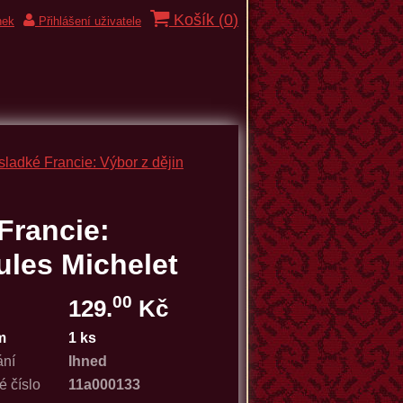
Košík (
0
)
nek
Přihlášení uživatele
ladké Francie: Výbor z dějin
Francie:
ules Michelet
00
129.
Kč
m
1 ks
ání
Ihned
é číslo
11a000133