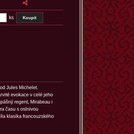
ks
od Jules Michelet.
rvité evokace v celé jeho
opášný regent, Mirabeau i
ra času s oslnivou
díla klasika francouzského