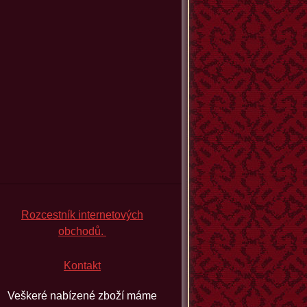
Rozcestník internetových
obchodů.
Kontakt
Veškeré nabízené zboží máme