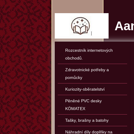
Aan
Rozcestník internetových
obchodů.
Zdravotnické potřeby a
pomůcky
Kuriozity-sběratelství
Pěněné PVC desky
KÖMATEX
Tašky‚ brašny a batohy
Náhradní díly doplňky na