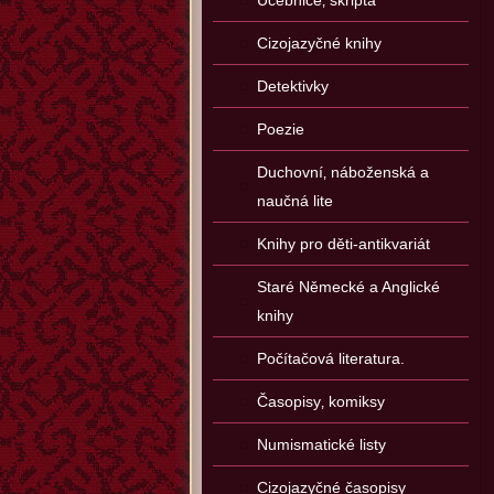
Učebnice‚ skripta
Cizojazyčné knihy
Detektivky
Poezie
Duchovní‚ náboženská a
naučná lite
Knihy pro děti-antikvariát
Staré Německé a Anglické
knihy
Počítačová literatura.
Časopisy‚ komiksy
Numismatické listy
Cizojazyčné časopisy