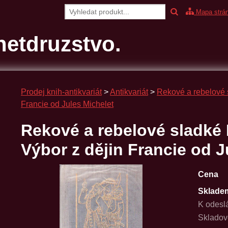
Mapa strá
etdruzstvo.
Prodej knih-antikvariát
>
Antikvariát
>
Rekové a rebelové s
Francie od Jules Michelet
Rekové a rebelové sladké 
Výbor z dějin Francie od J
Cena
Sklade
K odesl
Skladov