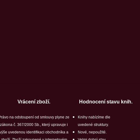
Vrácení zboží.
Hodnocení stavu knih.
Právo na odstoupení od smlouvy plyne ze
Knihy nabízíme dle
zákona č. 367/2000 Sb., který upravuje i
uvedené struktury.
výše uvedenou identifikaci obchodníka a
Nové, nepoužité.
zboží. Zboží zakoupené v internetovém
Velmi dobrý stav.