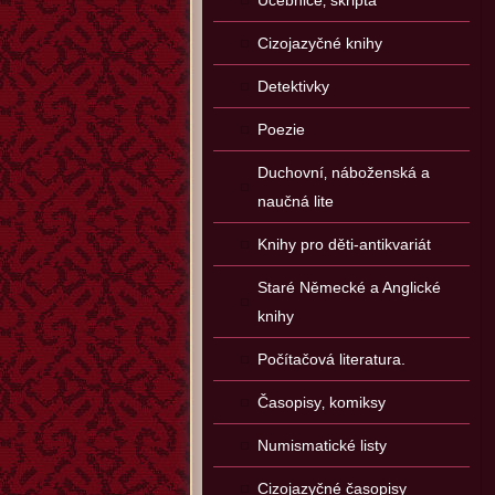
Učebnice‚ skripta
Cizojazyčné knihy
Detektivky
Poezie
Duchovní‚ náboženská a
naučná lite
Knihy pro děti-antikvariát
Staré Německé a Anglické
knihy
Počítačová literatura.
Časopisy‚ komiksy
Numismatické listy
Cizojazyčné časopisy