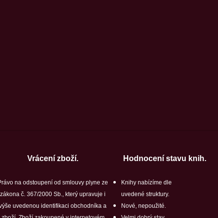
Vrácení zboží.
Hodnocení stavu knih.
Právo na odstoupení od smlouvy plyne ze
Knihy nabízíme dle
zákona č. 367/2000 Sb., který upravuje i
uvedené struktury.
výše uvedenou identifikaci obchodníka a
Nové, nepoužité.
zboží. Zboží zakoupené v internetovém
Velmi dobrý stav.