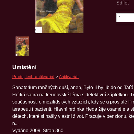
Sdílet
Umístění
Prodej knih-antikvariát
>
Antikvariát
Sanatorium raněných duší, aneb, Bylo-li by libido od Tať
Hořká satira na freudovské téma s detektivní zápletkou. 
současnosti o mezilidských vztazích, kdy se u proslulé F
terapeuti i pacienti. Hlavní hrdinka Heda žije osaměle a s
dětech, které si našly vlastní život. Pracuje v penzionu, 
n...
Vydáno 2009. Stran 360.