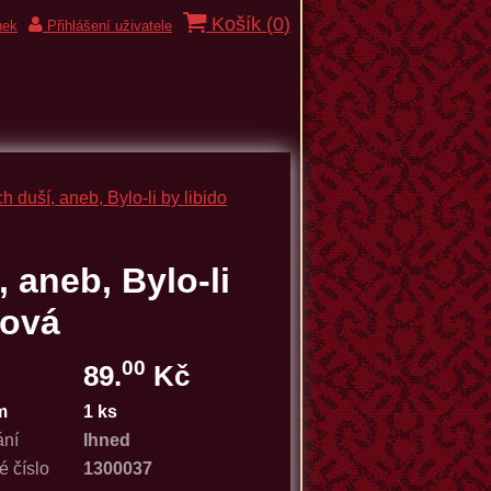
Košík (
0
)
nek
Přihlášení uživatele
 duší, aneb, Bylo-li by libido
 aneb, Bylo-li
nová
00
89.
Kč
m
1 ks
ání
Ihned
é číslo
1300037