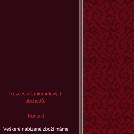
Rozcestník internetových
obchodů.
Kontakt
Veškeré nabízené zboží máme