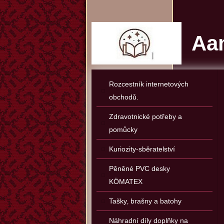
Aan
Rozcestník internetových
obchodů.
Zdravotnické potřeby a
pomůcky
Kuriozity-sběratelství
Pěněné PVC desky
KÖMATEX
Tašky‚ brašny a batohy
Náhradní díly doplňky na