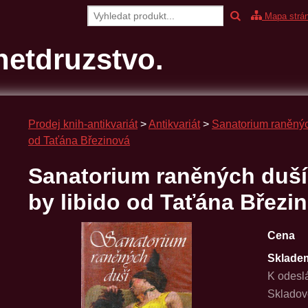
Mapa strá
etdruzstvo.
Prodej knih-antikvariát
>
Antikvariát
>
Sanatorium raněných
od Taťána Březinová
Sanatorium raněných duší,
by libido od Taťána Březi
Cena
Sklade
K odesl
Skladov