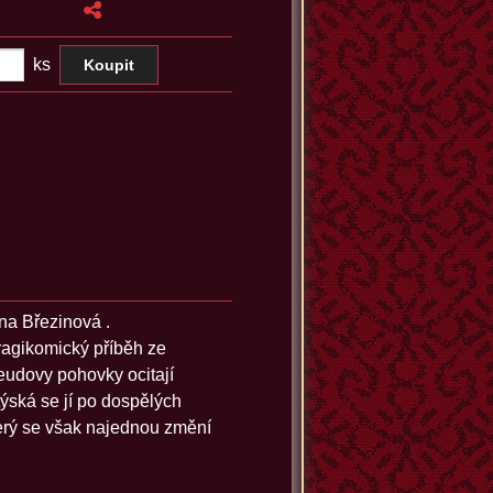
ks
ána Březinová .
Tragikomický příběh ze
reudovy pohovky ocitají
týská se jí po dospělých
který se však najednou změní