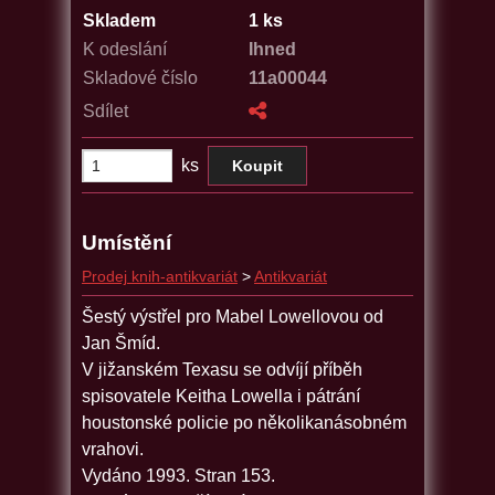
Skladem
1 ks
K odeslání
Ihned
Skladové číslo
11a00044
Sdílet
ks
Umístění
Prodej knih-antikvariát
>
Antikvariát
Šestý výstřel pro Mabel Lowellovou od
Jan Šmíd.
V jižanském Texasu se odvíjí příběh
spisovatele Keitha Lowella i pátrání
houstonské policie po několikanásobném
vrahovi.
Vydáno 1993. Stran 153.