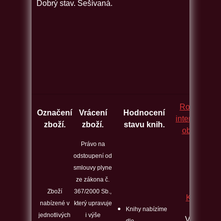
Dobrý stav. Sešívaná.
Rozcestník
Označení
Vrácení
Hodnocení
internetovýc
zboží.
zboží.
stavu knih.
obchodů.
Právo na
odstoupení od
smlouvy plyne
ze zákona č.
Zboží
367/2000 Sb.,
Kontakt
nabízené v
který upravuje
Knihy nabízíme
jednotlivých
i výše
Veškeré