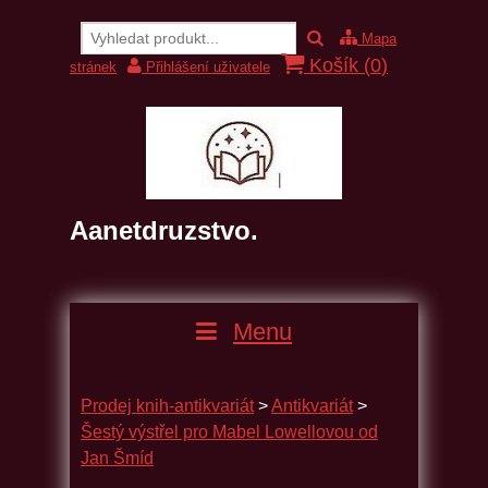
Mapa
Košík (
0
)
stránek
Přihlášení uživatele
Aanetdruzstvo.
Menu
Prodej knih-antikvariát
>
Antikvariát
>
Šestý výstřel pro Mabel Lowellovou od
Jan Šmíd