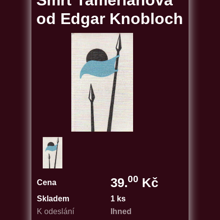
Smrt Tamerlánova
od Edgar Knobloch
00
39.
Kč
Cena
Skladem
1 ks
K odeslání
Ihned