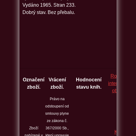
Vydáno 1965. Stran 233.
Dobrý stav. Bez přebalu.
Rozcestník
Označení
Vrácení
Hodnocení
internetovýc
zboží.
zboží.
stavu knih.
obchodů.
Právo na
odstoupení od
smlouvy plyne
ze zákona č.
Zboží
367/2000 Sb.,
Kontakt
nabízené v
který upravuje