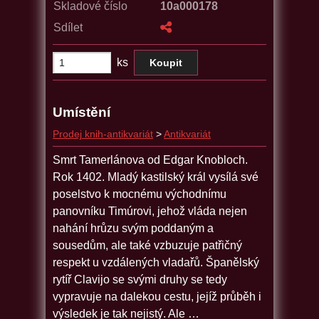
Skladové číslo
10a000178
Sdílet
ks
Umístění
Prodej knih-antikvariát
>
Antikvariát
Smrt Tamerlánova od Edgar Knobloch.
Rok 1402. Mladý kastilský král vysílá své
poselstvo k mocnému východnímu
panovníku Timúrovi, jehož vláda nejen
nahání hrůzu svým poddaným a
sousedům, ale také vzbuzuje patřičný
respekt u vzdálených vladařů. Španělský
rytíř Clavijo se svými druhy se tedy
vypravuje na dalekou cestu, jejíž průběh i
výsledek je tak nejistý. Ale …