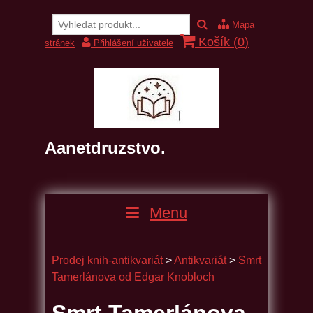
Mapa
Košík (
0
)
stránek
Přihlášení uživatele
Aanetdruzstvo.
Menu
Prodej knih-antikvariát
>
Antikvariát
>
Smrt
Tamerlánova od Edgar Knobloch