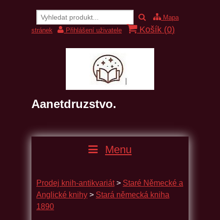
Mapa
Košík (
0
)
stránek
Přihlášení uživatele
Aanetdruzstvo.
Menu
Prodej knih-antikvariát
>
Staré Německé a
Anglické knihy
>
Stará německá kniha
1890