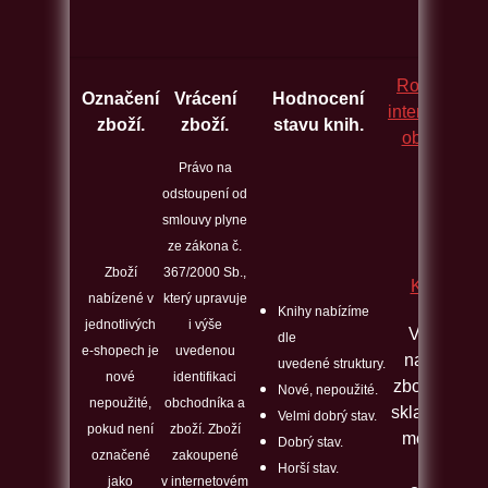
Rozcestník
Označení
Vrácení
Hodnocení
internetovýc
zboží.
zboží.
stavu knih.
obchodů.
Právo na
odstoupení od
smlouvy plyne
ze zákona č.
Zboží
367/2000 Sb.,
Kontakt
nabízené v
který upravuje
Knihy nabízíme
jednotlivých
i výše
Veškeré
dle
e-shopech je
uvedenou
nabízené
uvedené struktury.
nové
identifikaci
zboží máme
Nové, nepoužité.
nepoužité,
obchodníka a
skladem a j
Velmi dobrý stav.
pokud není
zboží. Zboží
možno ho
Dobrý stav.
označené
zakoupené
ihned
Horší stav.
jako
v internetovém