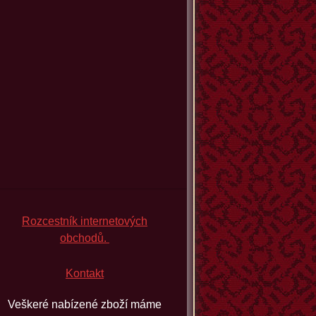
Rozcestník internetových
obchodů.
Kontakt
Veškeré nabízené zboží máme