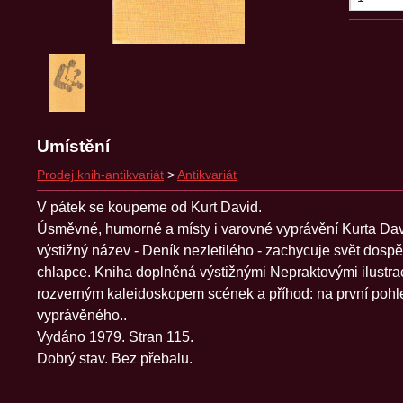
Umístění
Prodej knih-antikvariát
>
Antikvariát
V pátek se koupeme od Kurt David.
Úsměvné, humorné a místy i varovné vyprávění Kurta Davi
výstižný název - Deník nezletilého - zachycuje svět dosp
chlapce. Kniha doplněná výstižnými Nepraktovými ilustrac
rozverným kaleidoskopem scének a příhod: na první pohl
vyprávěného..
Vydáno 1979. Stran 115.
Dobrý stav. Bez přebalu.