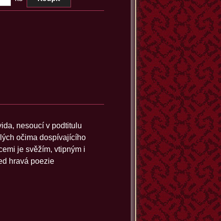
da, nesoucí v podtitulu
ělých očima dospívajícího
emi je svěžím, vtipným i
ed hravá poezie