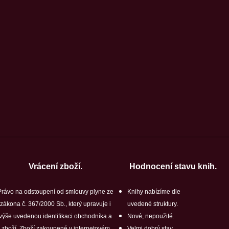
Vrácení zboží.
Hodnocení stavu knih.
Právo na odstoupení od smlouvy plyne ze
Knihy nabízíme dle
zákona č. 367/2000 Sb., který upravuje i
uvedené struktury.
výše uvedenou identifikaci obchodníka a
Nové, nepoužité.
zboží. Zboží zakoupené v internetovém
Velmi dobrý stav.