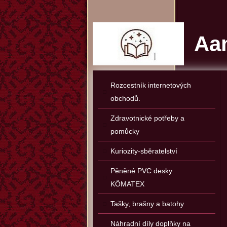
Aan
Rozcestník internetových
obchodů.
Zdravotnické potřeby a
pomůcky
Kuriozity-sběratelství
Pěněné PVC desky
KÖMATEX
Tašky‚ brašny a batohy
Náhradní díly doplňky na