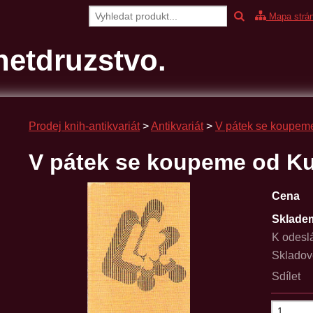
Mapa strá
etdruzstvo.
Prodej knih-antikvariát
>
Antikvariát
>
V pátek se koupeme
V pátek se koupeme od Ku
Cena
Sklade
K odesl
Skladov
Sdílet