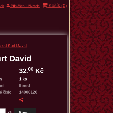
Košík (
0
)
nek
Přihlášení uživatele
 od Kurt David
rt David
00
32.
Kč
m
1 ks
ání
Ihned
é číslo
14000126
ks