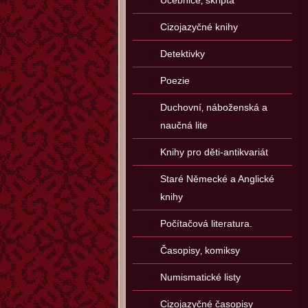
Učebnice‚ skripta
Cizojazyčné knihy
Detektivky
Poezie
Duchovní‚ náboženská a
naučná lite
Knihy pro děti-antikvariát
Staré Německé a Anglické
knihy
Počítačová literatura.
Časopisy‚ komiksy
Numismatické listy
Cizojazyčné časopisy