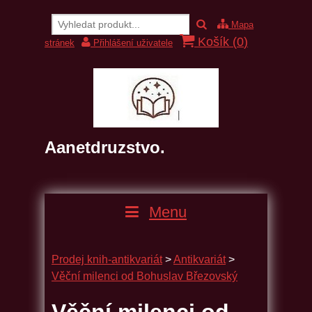
Mapa
Košík (
0
)
stránek
Přihlášení uživatele
Aanetdruzstvo.
Menu
Prodej knih-antikvariát
>
Antikvariát
>
Věční milenci od Bohuslav Březovský