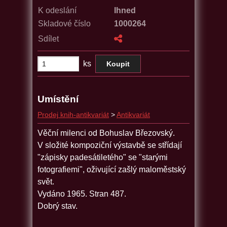
K odeslání
Ihned
Skladové číslo
1000264
Sdílet
ks
Umístění
Prodej knih-antikvariát
>
Antikvariát
Věční milenci od Bohuslav Březovský.
V složité kompoziční výstavbě se střídají
"zápisky padesátiletého" se "starými
fotografiemi", oživující zašlý maloměstský
svět.
Vydáno 1965. Stran 487.
Dobrý stav.