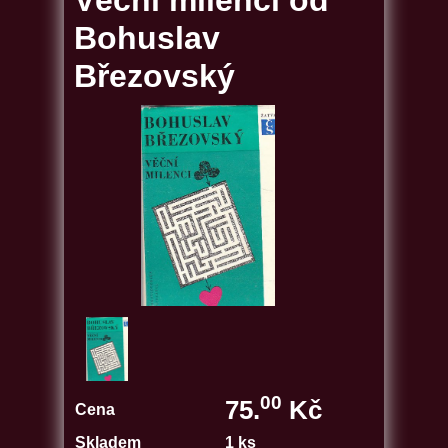
Věční milenci od
Bohuslav
Březovský
00
75.
Kč
Cena
Skladem
1 ks