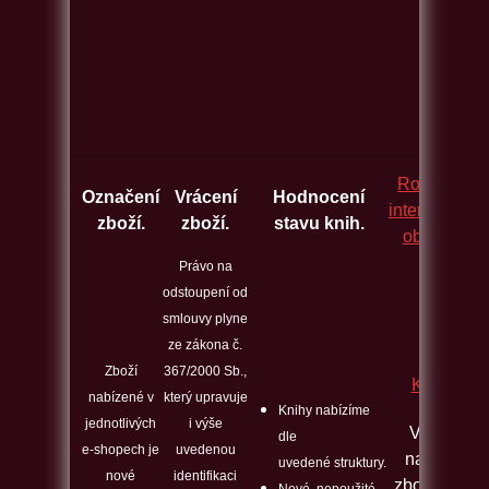
Rozcestník
Označení
Vrácení
Hodnocení
internetovýc
zboží.
zboží.
stavu knih.
obchodů.
Právo na
odstoupení od
smlouvy plyne
ze zákona č.
Zboží
367/2000 Sb.,
Kontakt
nabízené v
který upravuje
Knihy nabízíme
jednotlivých
i výše
Veškeré
dle
e-shopech je
uvedenou
nabízené
uvedené struktury.
nové
identifikaci
zboží máme