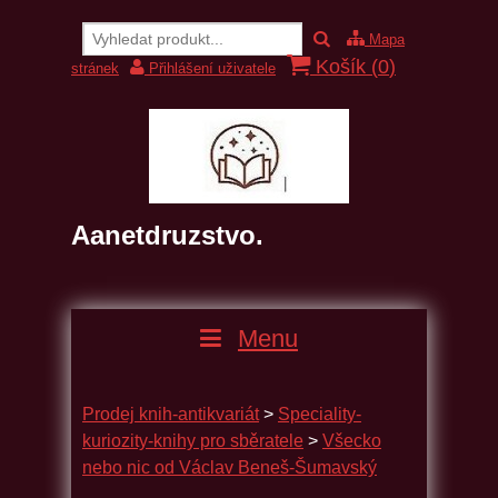
Mapa
Košík (
0
)
stránek
Přihlášení uživatele
Aanetdruzstvo.
Menu
Prodej knih-antikvariát
>
Speciality-
kuriozity-knihy pro sběratele
>
Všecko
nebo nic od Václav Beneš-Šumavský