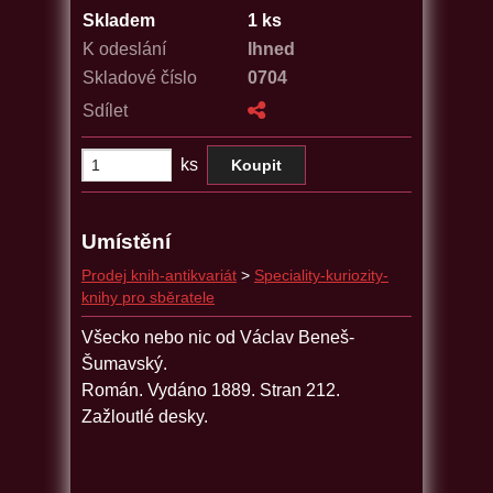
Skladem
1 ks
K odeslání
Ihned
Skladové číslo
0704
Sdílet
ks
Umístění
Prodej knih-antikvariát
>
Speciality-kuriozity-
knihy pro sběratele
Všecko nebo nic od Václav Beneš-
Šumavský.
Román. Vydáno 1889. Stran 212.
Zažloutlé desky.