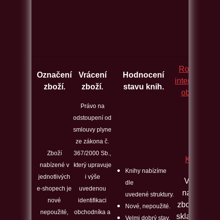
Rozcestník
Označení
Vrácení
Hodnocení
internetovýc
zboží.
zboží.
stavu knih.
obchodů.
Právo na
odstoupení od
smlouvy plyne
ze zákona č.
Zboží
367/2000 Sb.,
Kontakt
nabízené v
který upravuje
Knihy nabízíme
jednotlivých
i výše
Veškeré
dle
e-shopech je
uvedenou
nabízené
uvedené struktury.
nové
identifikaci
zboží máme
Nové, nepoužité.
nepoužité,
obchodníka a
skladem a j
Velmi dobrý stav.