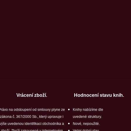
Vrácení zboží.
Hodnocení stavu knih.
Právo na odstoupení od smlouvy plyne ze
Knihy nabízíme dle
zákona č. 367/2000 Sb., který upravuje i
uvedené struktury.
výše uvedenou identifikaci obchodníka a
Nové, nepoužité.
zboží. Zboží zakoupené v internetovém
Velmi dobrý stav.