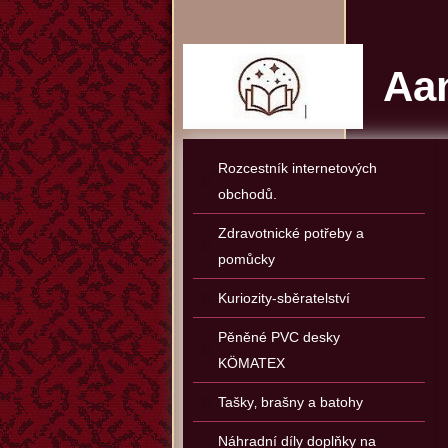
Aan
Rozcestník internetových
obchodů.
Zdravotnické potřeby a
pomůcky
Kuriozity-sběratelství
Pěněné PVC desky
KÖMATEX
Tašky‚ brašny a batohy
Náhradní díly doplňky na