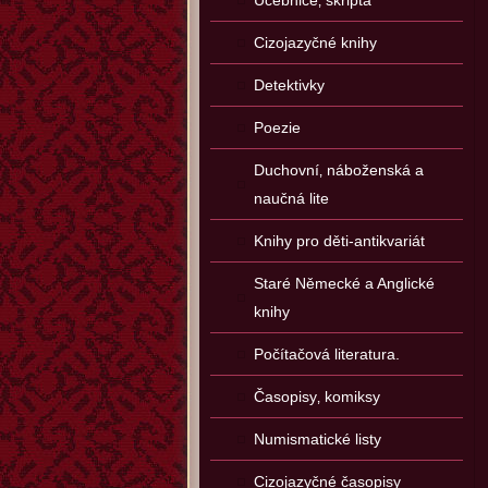
Učebnice‚ skripta
Cizojazyčné knihy
Detektivky
Poezie
Duchovní‚ náboženská a
naučná lite
Knihy pro děti-antikvariát
Staré Německé a Anglické
knihy
Počítačová literatura.
Časopisy‚ komiksy
Numismatické listy
Cizojazyčné časopisy