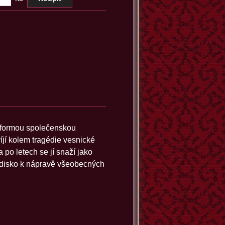
 formou společenskou
íjí kolem tragédie vesnické
 po letech se jí snaží jako
hodisko k nápravě všeobecných