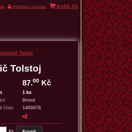
Košík (
0
)
nek
Přihlášení uživatele
olajevič Tolstoj
ič Tolstoj
00
87.
Kč
m
1 ks
ání
Ihned
é číslo
1400076
ks