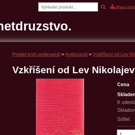
Mapa strá
etdruzstvo.
Prodej knih-antikvariát
>
Antikvariát
>
Vzkříšení od Lev Nik
Vzkříšení od Lev Nikolajev
Cena
Sklade
K odesl
Skladov
Sdílet