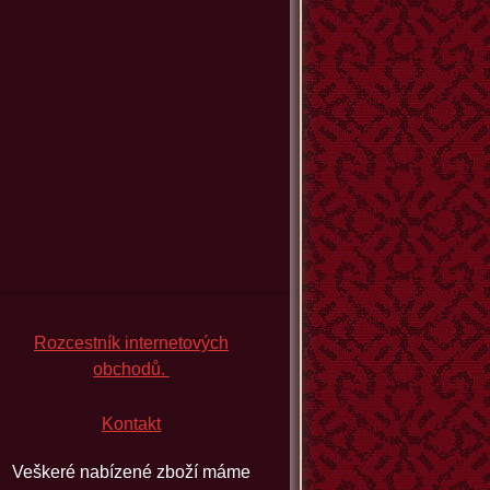
Rozcestník internetových
obchodů.
Kontakt
Veškeré nabízené zboží máme