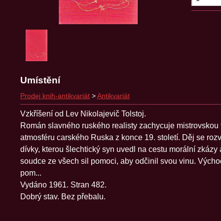
Umístění
Prodej knih-antikvariát
>
Antikvariát
Vzkříšení od Lev Nikolajevič Tolstoj.
Román slavného ruského realisty zachycuje mistrovskou
atmosféru carského Ruska z konce 19. století. Děj se rozv
dívky, kterou šlechtický syn uvedl na cestu morální zkázy a
soudce ze všech sil pomoci, aby odčinil svou vinu. Výc
pom...
Vydáno 1961. Stran 482.
Dobrý stav. Bez přebalu.